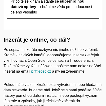
Připojte se k
nám a
staňte se
superhrdinou
datové správy
– chráníme vědu pro budoucnost
celého vesmíru!
Inzerát je online, co dál?
Po sepsání inzerátu nezbývá nic jiného než ho zveřejnit.
Kromě klasických kanálů, doporučujeme inzerát zveřejnit
v
knihovnách, Open Science centech a
IT odděleních.
Také můžete využít i
náš web – pošlete nám odkaz na Váš
inzerát na email
pr@eosc.cz
a
my jej zveřejníme.
Pokud máte vlastní zkušenost s
vytvářením nebo hledáním
data stewarda, budeme rádi, když se s
námi podělíte. Vaše
názory pomohou dalším institucím lépe pochopit význam
této role a
způsoby, jak ji efektivně začlenit do