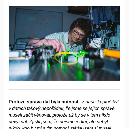
Protože správa dat byla nutnost
"V
naší skupině byl
v
datech takový nepořádek, že jsme se jejich správě
museli začít věnovat, protože už by se v
tom nikdo
nevyznal. Zjistil jsem, že nejsme jediní, ale nebyl
nikdo, kdo by mi s
tím pomohl, takže jsem si musel