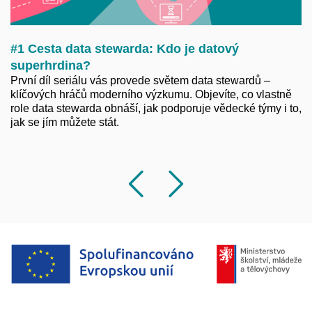
#1 Cesta data stewarda: Kdo je datový
superhrdina?
První díl seriálu vás provede světem data stewardů –
klíčových hráčů moderního výzkumu. Objevíte, co vlastně
role data stewarda obnáší, jak podporuje vědecké týmy i to,
jak se jím můžete stát.
Předchozí
Následu