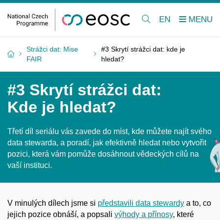
EN
Strážci dat: Mise
#3 Skrytí strážci dat: kde je
FAIR
hledat?
#3 Skrytí strážci dat:
Kde je hledat?
Třetí díl seriálu vás zavede do míst, kde můžete najít svého
data stewarda, a
poradí, jak efektivně hledat nebo vytvořit
pozici, která vám pomůže dosáhnout vědeckých cílů na
vaší instituci.
V minulých dílech jsme si
představili data stewardy
a
to, co
jejich pozice obnáší, a
popsali
výhody a
přínosy
, které