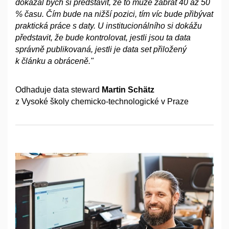
dokázal bych si představit, že to může zabrat 40 až 50
% času. Čím bude na nižší pozici, tím víc bude přibývat
praktická práce s
daty. U
institucionálního si dokážu
představit, že bude kontrolovat, jestli jsou ta data
správně publikovaná, jestli je data set přiložený
k
článku a
obráceně."
Odhaduje data steward
Martin Schätz
z Vysoké školy chemicko-technologické v
Praze