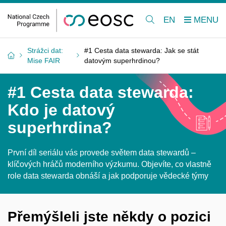
EN
Strážci dat:
#1 Cesta data stewarda: Jak se stát
Mise FAIR
datovým superhrdinou?
#1 Cesta data stewarda:
Kdo je datový
superhrdina?
První díl seriálu vás provede světem data stewardů –
klíčových hráčů moderního výzkumu. Objevíte, co vlastně
role data stewarda obnáší a
jak podporuje vědecké týmy
Přemýšleli jste někdy o
pozici