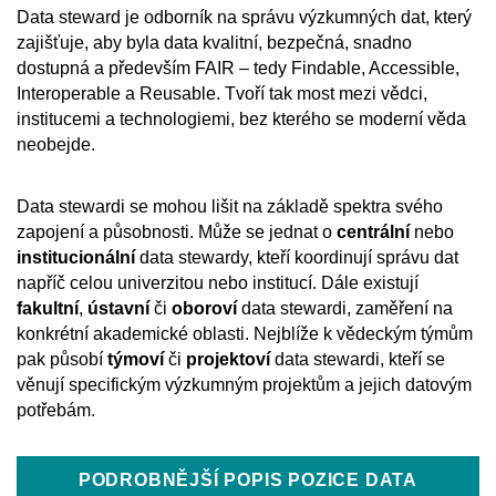
Data steward je odborník na správu výzkumných dat, který
zajišťuje, aby byla data kvalitní, bezpečná, snadno
dostupná a
především FAIR – tedy Findable, Accessible,
Interoperable a
Reusable. Tvoří tak most mezi vědci,
institucemi a
technologiemi, bez kterého se moderní věda
neobejde.
Data stewardi se mohou lišit na základě spektra svého
zapojení a
působnosti. Může se jednat o
centrální
nebo
institucionální
data stewardy, kteří koordinují správu dat
napříč celou univerzitou nebo institucí. Dále existují
fakultní
,
ústavní
či
oboroví
data stewardi, zaměření na
konkrétní akademické oblasti. Nejblíže k
vědeckým týmům
pak působí
týmoví
či
projektoví
data stewardi, kteří se
věnují specifickým výzkumným projektům a
jejich datovým
potřebám.
PODROBNĚJŠÍ POPIS POZICE DATA