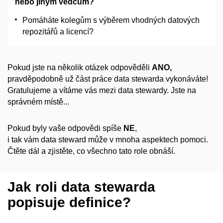
nebo jiným vědcům?
Pomáháte kolegům s
výběrem vhodných datových
repozitářů a
licencí?
Pokud jste na několik otázek odpověděli
ANO,
pravděpodobně už část práce data stewarda vykonáváte!
Gratulujeme a
vítáme vás mezi data stewardy. Jste na
správném místě...
Pokud byly vaše odpovědi spíše
NE
,
i tak vám data steward může v
mnoha aspektech pomoci.
Čtěte dál a
zjistěte, co všechno tato role obnáší.
Jak roli data stewarda
popisuje definice?