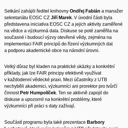
Setkání zahájili ředitel knihovny
Ondřej Fabián
a manažer
sekretariátu EOSC CZ
Jiří Marek
. V úvodní části byla
představena iniciativa EOSC CZ a jejich aktivity zaměřené
na vědce a výzkumná data. Diskuse se poté zaměřila na
současné i budoucí výzvy otevřené vědy, zejména na
implementaci FAIR principů do řízení výzkumných dat
a podporu akademické obce na národní úrovni.
Velký důraz byl kladen na praktické ukázky a konkrétní
příklady, jak lze FAIR principy efektivně využívat
v každodenní vědecké praxi. Mezi účastníky z UTB
nechyběli akademici, výzkumníci ani prorektor pro tvůrčí
činnost
Petr Humpolíček
. Ten se aktivně zapojil do
diskuse a upozornil na konkrétní problémy, které
výzkumníci při práci s daty zažívají.
Součástí programu byla také prezentace
Barbory