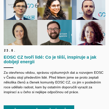
23.
6.
EOSC CZ tvoří lidé: Co je těší, inspiruje a jak
dobíjejí energii
Za otevřenou vědou, správou výzkumných dat a rozvojem EOSC
v Česku stojí především lidé. Před létem jsme se proto zeptali
několika členů a členek komunity EOSC CZ, co jim v posledním
roce udělalo radost, kam by ostatním doporučili vyrazit za
inspirací a u čeho si nejlépe odpočinou od práce.