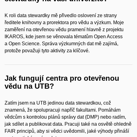
K roli data stewardky mě přivedlo oslovení ze strany
ředitele knihovny a
prorektora pro vědu a
výzkum. Moje
zaměření na otevřenou vědu pramení hlavně z
projektu
IKAROS, kde jsem se věnovala tématům Open Access
a
Open Science. Správa výzkumných dat mě zajímá,
protože považuji tyto aktivity za klíčové.
Jak fungují centra pro otevřenou
vědu na UTB?
Zatím jsem na UTB jedinou data stewardkou, což
znamená, že spolupracuji napříč fakultami. Pomáhám
vědcům s
kontrolou plánů správy dat (DMP) nebo radím,
jak sdílet a
publikovat data. Pracuji také na osvětě ohledně
FAIR principů, aby si vědci uvědomili, jaké výhody přináší