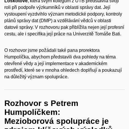
Loskotové
, která svým kolegům z UTB představila svoji
roli při podpoře výzkumníků v oblasti správy dat. Její
vystoupení vyzdvihlo význam metodické podpory, kontroly
plánů správy dat (DMP) a vzdělávání vědců v oblasti
datové správy. V rozhovoru pak přiblížila nejen její profesní
cestu, ale i specifika její práce na Univerzitě Tomáše Bati.
O rozhovor jsme požádali také pana prorektora
Humpolíčka, abychom představili dva pohledy na téma
otevřené vědy a její implementace v akademickém
prostředí, které se v mnoha ohledech doplňují a poukazují
na důležitý význam spolupráce.
Rozhovor s Petrem
Humpolíčkem:
Mezioborová spolupráce je