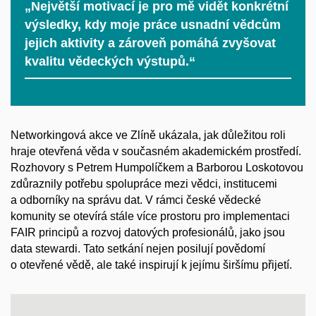
„Největší motivací je pro mě vidět konkrétní
výsledky, kdy moje práce usnadní vědcům
jejich aktivity a zároveň pomáhá zvyšovat
kvalitu vědeckých výstupů.“
Networkingová akce ve Zlíně ukázala, jak důležitou roli
hraje otevřená věda v
současném akademickém prostředí.
Rozhovory s
Petrem Humpolíčkem a
Barborou Loskotovou
zdůraznily potřebu spolupráce mezi vědci, institucemi
a
odborníky na správu dat. V
rámci české vědecké
komunity se otevírá stále více prostoru pro implementaci
FAIR principů a
rozvoj datových profesionálů, jako jsou
data stewardi. Tato setkání nejen posilují povědomí
o
otevřené vědě, ale také inspirují k
jejímu širšímu přijetí.