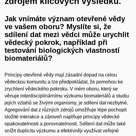
zdrojem klíčových výsledků.
Jak vnímáte význam otevřené vědy
ve vašem oboru? Myslíte si, že
sdílení dat mezi vědci může urychlit
vědecký pokrok, například při
testování biologických vlastností
biomateriálů?
Principy otevřené vědy mají zásadní dopad na celou
vědeckou komunitu a
lze předpokládat, že pomohou ke
zrychlení vědeckého pokroku. V
mém oboru, který se
věnuje interdisciplinárnímu výzkumu biomateriálů a
studiu
jejich vztahů se živými organismy, je sdílení dat nezbytné.
Agregování dat z
různých zdrojů umožňuje lépe pochopit
složité interakce a
zároveň naplňuje principy vědecké
opakovatelnosti a
porovnatelnosti. Sdílení dat může také
snížit duplicitu výzkumu a
efektivněji využívat veřejné