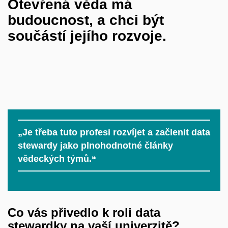
Otevřená věda má
budoucnost, a chci být
součástí jejího rozvoje.
„Je třeba tuto profesi rozvíjet a začlenit data
stewardy jako plnohodnotné články
vědeckých týmů.“
Co vás přivedlo k
roli data
stewardky na vaší univerzitě?