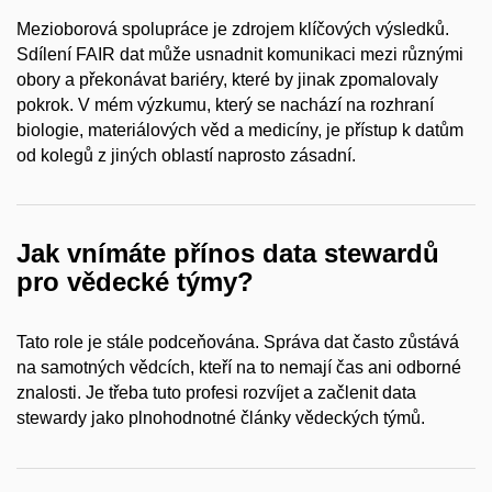
Mezioborová spolupráce je zdrojem klíčových výsledků.
Sdílení FAIR dat může usnadnit komunikaci mezi různými
obory a
překonávat bariéry, které by jinak zpomalovaly
pokrok. V
mém výzkumu, který se nachází na rozhraní
biologie, materiálových věd a
medicíny, je přístup k
datům
od kolegů z
jiných oblastí naprosto zásadní.
Jak vnímáte přínos data stewardů
pro vědecké týmy?
Tato role je stále podceňována. Správa dat často zůstává
na samotných vědcích, kteří na to nemají čas ani odborné
znalosti. Je třeba tuto profesi rozvíjet a
začlenit data
stewardy jako plnohodnotné články vědeckých týmů.