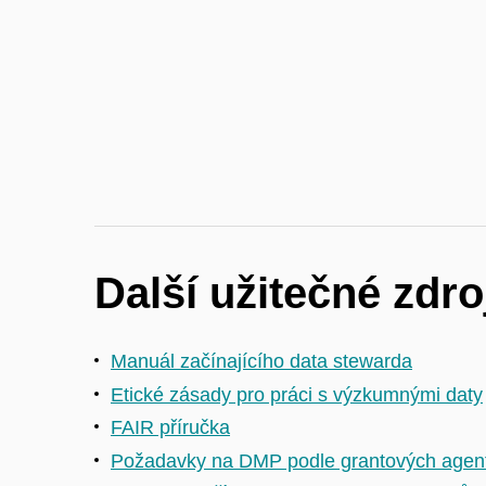
Další užitečné zdr
Manuál začínajícího data stewarda
Etické zásady pro práci s výzkumnými daty
FAIR příručka
Požadavky na DMP podle grantových agen