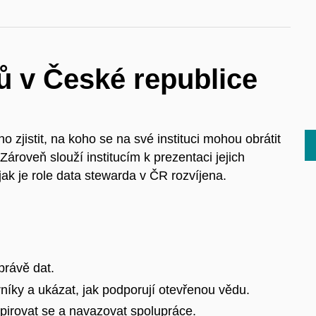
ů v České republice
jistit, na koho se na své instituci mohou obrátit
Zároveň
slouží
institucím
k
prezentaci
jejich
jak je role data
stewarda
v
ČR
rozvíjena
.
právě dat.
níky a
ukázat, jak podporují otevřenou vědu.
spirovat se a
navazovat spolupráce.