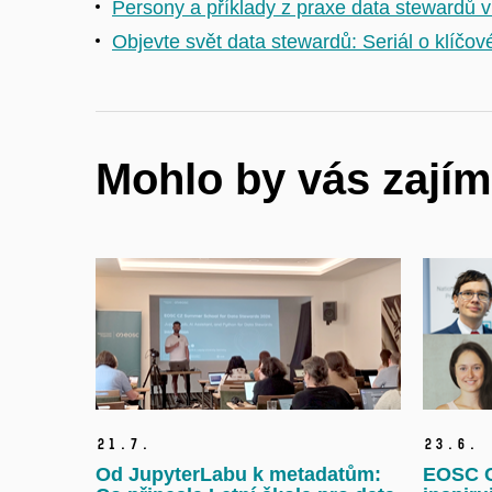
Persony a příklady z praxe data stewardů 
Objevte svět data stewardů: Seriál o klíčo
Mohlo by vás zajím
21.
7.
23.
6.
Od JupyterLabu k metadatům:
EOSC CZ