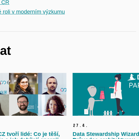
v ČR
vé roli v moderním výzkumu
at
27.
4.
 tvoří lidé: Co je těší,
Data Stewardship Wizard