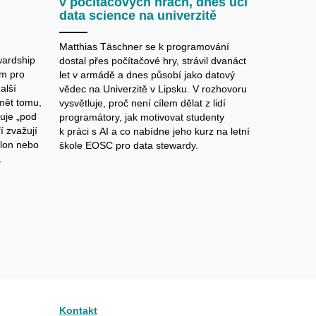
v počítačových hrách, dnes učí
data science na univerzitě
Matthias Täschner se k programování
wardship
dostal přes počítačové hry, strávil dvanáct
ím pro
let v armádě a dnes působí jako datový
alší
vědec na Univerzitě v Lipsku. V rozhovoru
umět tomu,
vysvětluje, proč není cílem dělat z lidí
uje „pod
programátory, jak motivovat studenty
í zvažují
k práci s AI a co nabídne jeho kurz na letní
blon nebo
škole EOSC pro data stewardy.
.
Kontakt