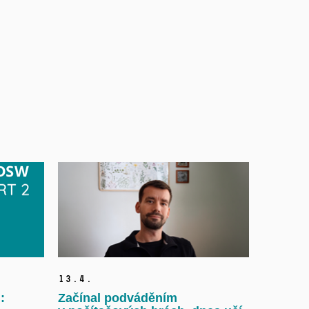
13.
4.
:
Začínal podváděním