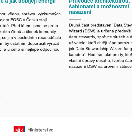
e a jak dobíjejí energii
Průvodce architekturou,
šablonami a možnostmi
nasazení
enou vědou, správou výzkumných
vojem EOSC v Česku stojí
Druhá část představení Data Ste
 lidé. Před létem jsme se proto
Wizard (DSW) je určena předevš
kolika členů a členek komunity
data stewardy, správce služeb a d
co jim v posledním roce udělalo
uživatele, kteří chtějí lépe poroz
m by ostatním doporučili vyrazit
jak Data Stewardship Wizard fung
cí a u čeho si nejlépe odpočinou
kapotou“. Hodí se také pro ty, kteř
vlastní úpravy obsahu, tvorbu ša
nasazení DSW na úrovni instituce