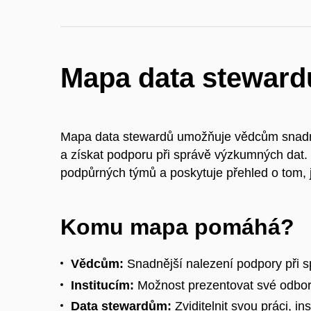
Mapa data steward
Mapa data stewardů umožňuje vědcům snadno z
a
získat podporu při správě výzkumných dat.
podpůrných
týmů
a
poskytuje
přehled
o
tom, 
Komu mapa pomáhá?
Vědcům:
Snadnější nalezení podpory při s
Institucím:
Možnost prezentovat své odbor
Data stewardům:
Zviditelnit svou práci, in