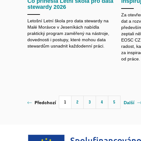
Co přinesla Letní škola pro data
inspiruj
stewardy 2026
Za otevř
Letošní Letní škola pro data
stewardy
na
dat a roz
Malé Morávce v Jeseníkách nabídla
především
praktický program zaměřený na nástroje,
zeptali ně
dovednosti i postupy, které mohou data
EOSC CZ, 
stewardům
usnadnit každodenní práci.
radost, ka
za inspira
od práce.
1
2
3
4
5
Předchozí
Další