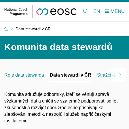
EN
Data stewardi v ČR
Komunita data stewardů
Role data stewarda
Data stewardi v ČR
Strážci dat: Mi
Komunita sdružuje odborníky, kteří se věnují správě
výzkumných dat a
chtějí se vzájemně podporovat, sdílet
zkušenosti a
rozvíjet obor. Společně přispívají ke
zlepšování metodik, nástrojů i
služeb napříč českými
institucemi.