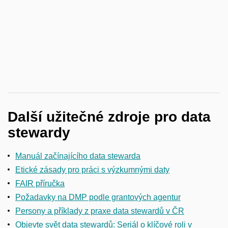
Další užitečné zdroje pro data
stewardy
Manuál začínajícího data stewarda
Etické zásady pro práci s výzkumnými daty
FAIR příručka
Požadavky na DMP podle grantových agentur
Persony a příklady z praxe data stewardů v ČR
Objevte svět data stewardů: Seriál o klíčové roli v