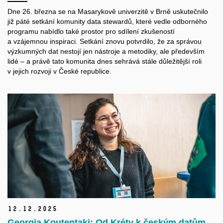
Dne 26. března se na Masarykově univerzitě v
Brně uskutečnilo
již páté setkání komunity data stewardů, které vedle odborného
programu nabídlo také prostor pro sdílení zkušeností
a
vzájemnou inspiraci. Setkání znovu potvrdilo, že za správou
výzkumných dat nestojí jen nástroje a
metodiky, ale především
lidé – a
právě tato komunita dnes sehrává stále důležitější roli
v
jejich rozvoji v
České republice.
12.
12.
2025
Georgia Koutentaki: Od Kréty k českým datům