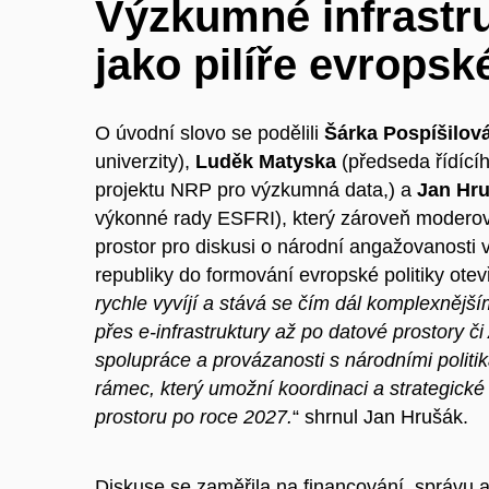
Výzkumné infrastru
jako pilíře evropsk
O úvodní slovo se podělili
Šárka Pospíšilov
univerzity),
Luděk Matyska
(předseda řídícíh
projektu NRP pro výzkumná data,) a
Jan Hr
výkonné rady ESFRI), který zároveň moderova
prostor pro diskusi o národní angažovanosti
republiky do formování evropské politiky otev
rychle vyvíjí a stává se čím dál komplexnějš
přes e-infrastruktury až po datové prostory či A
spolupráce a provázanosti s národními politik
rámec, který umožní koordinaci a strategic
prostoru po roce 2027.
“ shrnul Jan Hrušák.
Diskuse se zaměřila na financování, správu