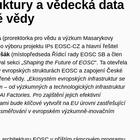
ktury a vědecká data
é vědy
á
(prorektorka pro vědu a výzkum Masarykovy
o výboru projektu IPs EOSC-CZ a hlavní řešitel
ušák
(místopředseda Řídicí rady EOSC SB a člen
l sekci „
Shaping the Future of EOSC
“. Ta otevřela
 v evropských strukturách EOSC a zapojení České
řené vědy. „
Ekosystém evropských infrastruktur se
ím – od výzkumných a technologických infrastruktur
I Factories. Pro zajištění jejich efektivní
ami bude klíčové vytvořit na EU úrovni zastřešující
ké směřování v evropském výzkumně-inovačním
 a architekturu EOSC v příštím rámcovém programu