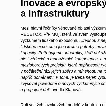
Inovace a evropský
a infrastruktury
Mezi hlavní řečníky věnované oblasti výzkumn
RECETOX, PřF MU), která ve svém vystoupen
výzkumem lidského exposomu. „
Jednou z nej
lidského expozomu jsou kromě potřeby inovat
kapacity. Potřebujeme odborníky, kteří dokážo
ale i vědecké a manažerské kompetence, a m
mezioborových projektů, které nepřinesou ryc
v počáteční fázi jejich sběru a mít shodu n
napříč doménami. K tomu je třeba nejen vybud
zvyšovat povědomí o nových výzkumných smě
a propojení dat
“ uvedla Klánová.
Roli velkých jazykových modelů v kontextu ot