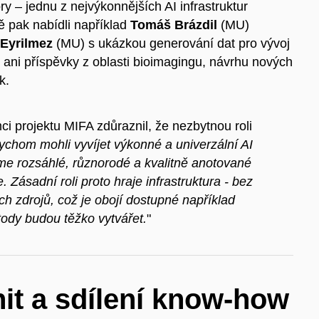
ory – jednu z nejvýkonnějších AI infrastruktur
dě pak nabídli například
Tomáš Brázdil
(MU)
 Eyrilmez
(MU) s ukázkou generování dat pro vývoj
ani příspěvky z oblasti bioimagingu, návrhu nových
k.
i projektu MIFA zdůraznil, že nezbytnou roli
ychom mohli vyvíjet výkonné a univerzální AI
me rozsáhlé, různorodé a kvalitně anotované
e. Zásadní roli proto hraje infrastruktura - bez
h zdrojů, což je obojí dostupné například
ody budou těžko vytvářet.
"
it a sdílení know-how