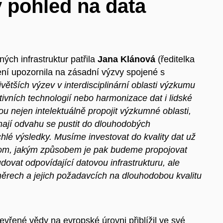
 pohled na data
ých infrastruktur patřila
Jana Klánová
(ředitelka
í upozornila na zásadní výzvy spojené s
větších výzev v interdisciplinární oblasti výzkumu
ivních technologií nebo harmonizace dat i lidské
u nejen intelektuálně propojit výzkumné oblasti,
ají odvahu se pustit do dlouhodobých
hlé výsledky. Musíme investovat do kvality dat už
a tom, jakým způsobem je pak budeme propojovat
ovat odpovídající datovou infrastrukturu, ale
rech a jejich požadavcích na dlouhodobou kvalitu
evřené vědy na evropské úrovni přiblížil ve své