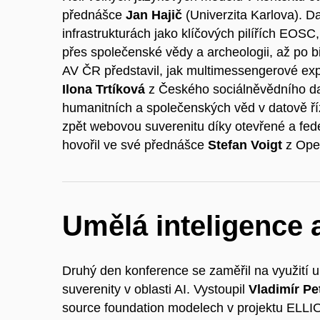
přednášce
Jan Hajič
(Univerzita Karlova). Da
infrastrukturách jako klíčových pilířích EOSC
přes společenské vědy a archeologii, až po b
AV ČR představil, jak multimessengerové exp
Ilona Trtíková
z Českého sociálněvědního d
humanitních a společenských věd v datově ř
zpět webovou suverenitu díky otevřené a feder
hovořil ve své přednášce
Stefan Voigt
z Ope
Umělá inteligence a
Druhý den konference se zaměřil na využití 
suverenity v oblasti AI. Vystoupil
Vladimír Pe
source foundation modelech v projektu ELL