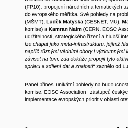
(FP10), propojení národních a tematických uz
do evropského měřítka. Své pohledy na probl
(MŠMT),
Luděk Matyska
(CESNET, MU),
Ma
komise) a
Kamran Naim
(CERN, EOSC Associ
udržitelnosti, strategického řízení a hlubší int
lze chápat jako meta-infrastrukturu, jejímž 
napříč různými vědními obory i výzkumnými 
záviset na tom, zda dokáže propojit tyto akti
správu a sdílení dat a znalostí
“ zaznělo od L
Panel přinesl unikátní pohledy na budoucno
komise, EOSC Association i zástupců českých 
implementace evropských priorit v oblasti ot