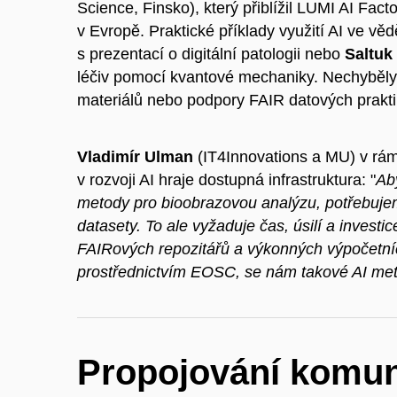
Science, Finsko), který přiblížil LUMI AI Fact
v Evropě. Praktické příklady využití AI ve vě
s prezentací o digitální patologii nebo
Saltuk
léčiv pomocí kvantové mechaniky. Nechyběly 
materiálů nebo podpory FAIR datových prakti
Vladimír Ulman
(IT4Innovations a MU) v rámc
v rozvoji AI hraje dostupná infrastruktura: "
Ab
metody pro bioobrazovou analýzu, potřebuje
datasety. To ale vyžaduje čas, úsilí a investic
FAIRových repozitářů a výkonných výpočetníc
prostřednictvím EOSC, se nám takové AI met
Propojování komun