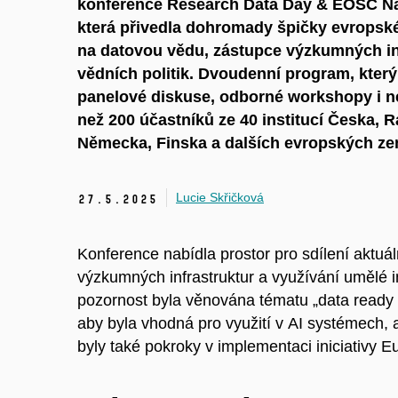
konference Research Data Day & EOSC Nati
která přivedla dohromady špičky evrops
na datovou vědu, zástupce výzkumných inf
vědních politik. Dvoudenní program, kter
panelové diskuse, odborné workshopy i ne
než 200 účastníků ze 40 institucí Česka, 
Německa, Finska a dalších evropských zem
Lucie Skřičková
27.
5.
2025
Konference nabídla prostor pro sdílení aktu
výzkumných infrastruktur a využívání umělé in
pozornost byla věnována tématu „data ready fo
aby byla vhodná pro využití v AI systémech, a
byly také pokroky v implementaci iniciativy