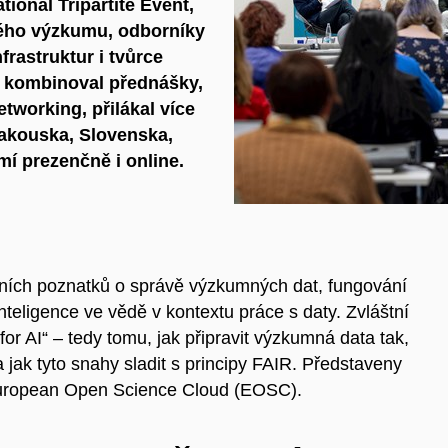
onal Tripartite Event,
kého výzkumu, odborníky
rastruktur i tvůrce
ý kombinoval přednášky,
tworking, přilákal více
Rakouska, Slovenska,
í prezenčně i online.
álních poznatků o správě výzkumných dat, fungování
teligence ve vědě v kontextu práce s daty. Zvláštní
r AI“ – tedy tomu, jak připravit výzkumná data tak,
 jak tyto snahy sladit s principy FAIR. Představeny
 European Open Science Cloud (EOSC).