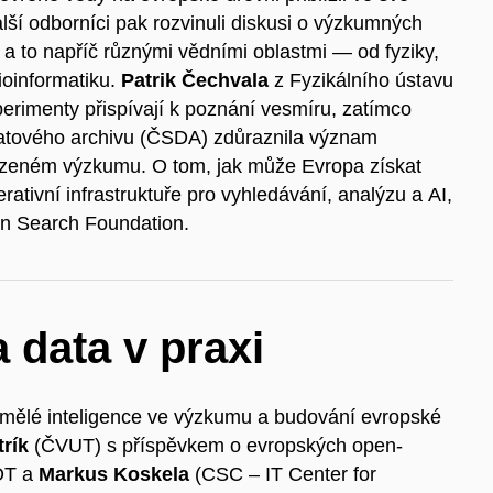
lší odborníci pak rozvinuli diskusi o výzkumných
, a to napříč různými vědními oblastmi — od fyziky,
ioinformatiku.
Patrik Čechvala
z Fyzikálního ústavu
erimenty přispívají k poznání vesmíru, zatímco
atového archivu (ČSDA) zdůraznila význam
ízeném výzkumu. O tom, jak může Evropa získat
ativní infrastruktuře pro vyhledávání, analýzu a AI,
n Search Foundation.
 data v praxi
umělé inteligence ve výzkumu a budování evropské
trík
(ČVUT) s příspěvkem o evropských open-
IOT a
Markus Koskela
(CSC – IT Center for