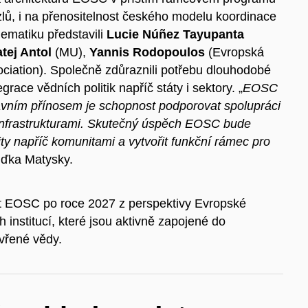
lů, i na přenositelnost českého modelu koordinace
ematiku představili
Lucie Núñez Tayupanta
tej Antol
(MU),
Yannis Rodopoulos
(Evropská
ation). Společně zdůraznili potřebu dlouhodobé
egrace vědních politik napříč státy i sektory. „
EOSC
hlavním přínosem je schopnost podporovat spolupráci
infrastrukturami. Skutečný úspěch EOSC bude
vity napříč komunitami a vytvořit funkční rámec pro
uďka Matysky.
st EOSC po roce 2027 z perspektivy Evropské
institucí, které jsou aktivně zapojené do
evřené vědy.