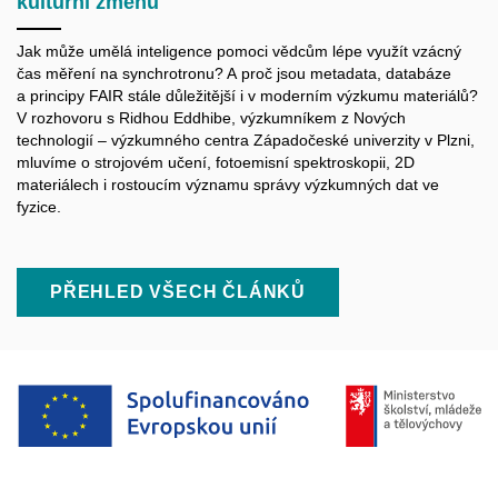
kulturní změnu
Jak může umělá inteligence pomoci vědcům lépe využít vzácný
čas měření na synchrotronu? A proč jsou metadata, databáze
a principy FAIR stále důležitější i v moderním výzkumu materiálů?
V rozhovoru s Ridhou Eddhibe, výzkumníkem z Nových
technologií – výzkumného centra Západočeské univerzity v Plzni,
mluvíme o strojovém učení, fotoemisní spektroskopii, 2D
materiálech i rostoucím významu správy výzkumných dat ve
fyzice.
PŘEHLED VŠECH ČLÁNKŮ