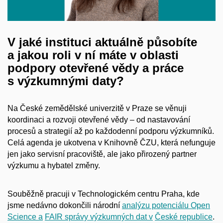
V jaké instituci aktuálně působíte
a jakou roli v ní máte v oblasti
podpory otevřené vědy a práce
s výzkumnými daty?
Na České zemědělské univerzitě v Praze se věnuji
koordinaci a rozvoji otevřené vědy – od nastavování
procesů a strategií až po každodenní podporu výzkumníků.
Celá agenda je ukotvena v Knihovně ČZU, která nefunguje
jen jako servisní pracoviště, ale jako přirozený partner
výzkumu a hybatel změny.
Souběžně pracuji v Technologickém centru Praha, kde
jsme nedávno dokončili národní
analýzu potenciálu Open
Science a
FAIR správy výzkumných dat v
České republice
.