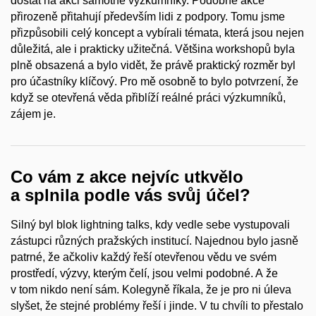
dostat na akci samotné výzkumníky. Podobné akce
přirozeně přitahují především lidi z podpory. Tomu jsme
přizpůsobili celý koncept a vybírali témata, která jsou nejen
důležitá, ale i prakticky užitečná. Většina workshopů byla
plně obsazená a bylo vidět, že právě praktický rozměr byl
pro účastníky klíčový. Pro mě osobně to bylo potvrzení, že
když se otevřená věda přiblíží reálné práci výzkumníků,
zájem je.
Co vám z akce nejvíc utkvělo
a splnila podle vás svůj účel?
Silný byl blok lightning talks, kdy vedle sebe vystupovali
zástupci různých pražských institucí. Najednou bylo jasně
patrné, že ačkoliv každý řeší otevřenou vědu ve svém
prostředí, výzvy, kterým čelí, jsou velmi podobné. A že
v tom nikdo není sám. Kolegyně říkala, že je pro ni úleva
slyšet, že stejné problémy řeší i jinde. V tu chvíli to přestalo