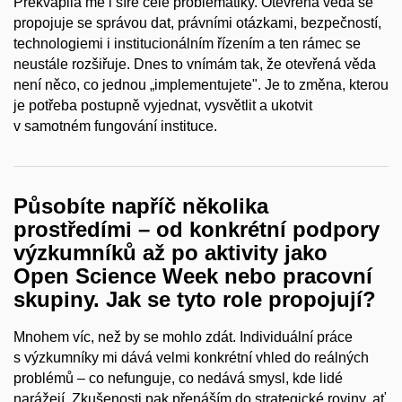
Překvapila mě i šíře celé problematiky. Otevřená věda se
propojuje se správou dat, právními otázkami, bezpečností,
technologiemi i institucionálním řízením a ten rámec se
neustále rozšiřuje. Dnes to vnímám tak, že otevřená věda
není něco, co jednou „implementujete". Je to změna, kterou
je potřeba postupně vyjednat, vysvětlit a ukotvit
v samotném fungování instituce.
Působíte napříč několika
prostředími – od konkrétní podpory
výzkumníků až po aktivity jako
Open Science Week nebo pracovní
skupiny. Jak se tyto role propojují?
Mnohem víc, než by se mohlo zdát. Individuální práce
s výzkumníky mi dává velmi konkrétní vhled do reálných
problémů – co nefunguje, co nedává smysl, kde lidé
narážejí. Zkušenosti pak přenáším do strategické roviny, ať