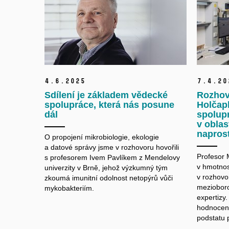
4.
6.
2025
7.
4.
20
Sdílení je základem vědecké
Rozhov
spolupráce, která nás posune
Holčap
dál
spolup
v oblas
naprost
O propojení mikrobiologie, ekologie
a datové správy jsme v rozhovoru hovořili
Profesor 
s profesorem Ivem Pavlíkem z Mendelovy
v
hmotnost
univerzity v Brně, jehož výzkumný tým
v
rozhovo
zkoumá imunitní odolnost netopýrů vůči
mezioboro
mykobakteriím.
expertizy.
hodnocen
podstatu 