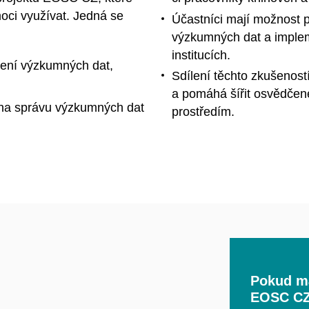
ci využívat. Jedná se
Účastníci mají možnost 
výzkumných dat a implem
institucích.
lení výzkumných dat,
Sdílení těchto zkušeností
a pomáhá šířit osvědče
á na správu výzkumných dat
prostředím.
Pokud má
EOSC CZ 