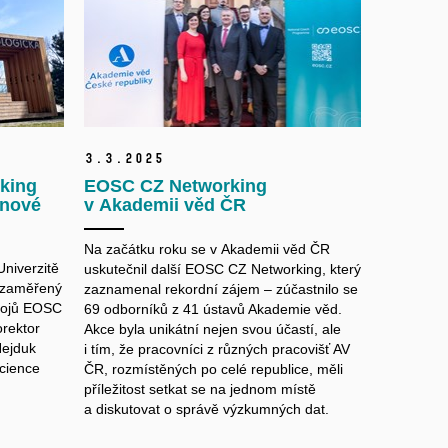
3.
3.
2025
rking
EOSC CZ Networking
 nové
v Akademii věd ČR
Na začátku roku se v Akademii věd ČR
niverzitě
uskutečnil další EOSC CZ Networking, který
 zaměřený
zaznamenal rekordní zájem – zúčastnilo se
rojů EOSC
69 odborníků z 41 ústavů Akademie věd.
orektor
Akce byla unikátní nejen svou účastí, ale
Hejduk
i tím, že pracovníci z různých pracovišť AV
science
ČR, rozmístěných po celé republice, měli
příležitost setkat se na jednom místě
a diskutovat o správě výzkumných dat.