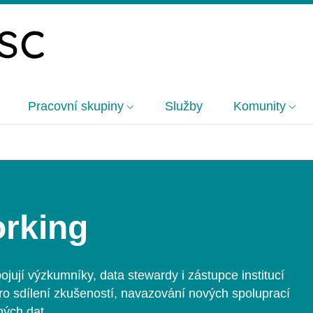
Pracovní skupiny
Služby
Komunity
rking
jují výzkumníky, data stewardy i
zástupce institucí
pro sdílení zkušeností, navazování nových spoluprací
ných dat.