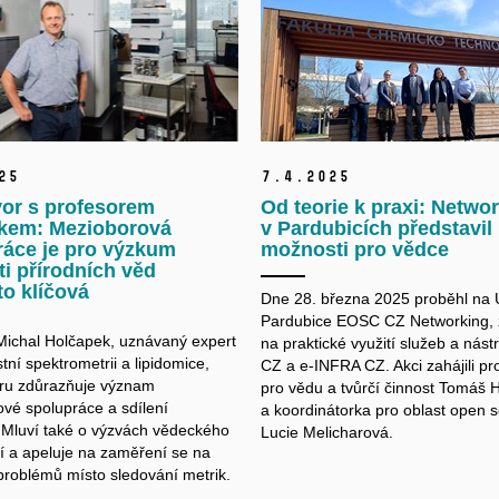
25
7.
4.
2025
or s profesorem
Od teorie k praxi: Netwo
kem: Mezioborová
v Pardubicích představil
ráce je pro výzkum
možnosti pro vědce
ti přírodních věd
o klíčová
Dne 28. března 2025 proběhl na U
Pardubice EOSC CZ Networking,
Michal Holčapek, uznávaný expert
na praktické využití služeb a
nást
ní spektrometrii a
lipidomice,
CZ a
e-INFRA CZ. Akci zahájili pr
ru zdůrazňuje význam
pro vědu a
tvůrčí činnost Tomáš 
vé spolupráce a
sdílení
a
koordinátorka pro oblast open 
 Mluví také o
výzvách vědeckého
Lucie Melicharová.
í a
apeluje na zaměření se na
problémů místo sledování metrik.