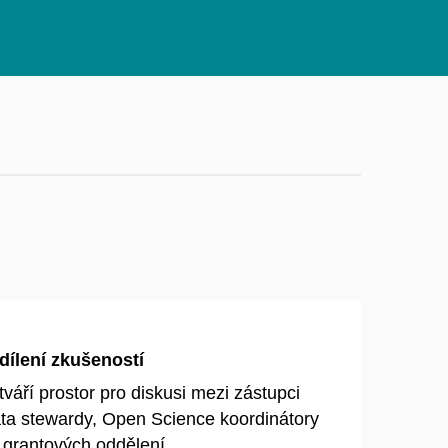
dílení zkušeností
áří prostor pro diskusi mezi zástupci
ata stewardy, Open Science koordinátory
 grantových oddělení.