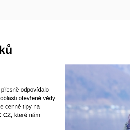
íků
e přesně odpovídalo
oblasti otevřené vědy
e cenné tipy na
SC CZ, které nám