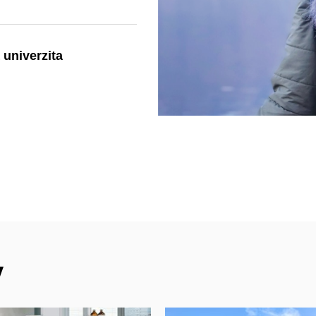
 univerzita
y