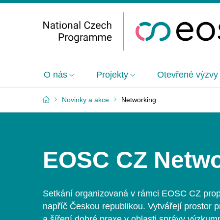
O nás
Projekty
Otevřené výzvy
Novinky a akce
Networking
EOSC CZ Netwo
Setkání organizovaná v
rámci EOSC CZ propo
napříč Českou republikou. Vytvářejí prostor 
a
šíření dobré praxe v
oblasti správy výzkum