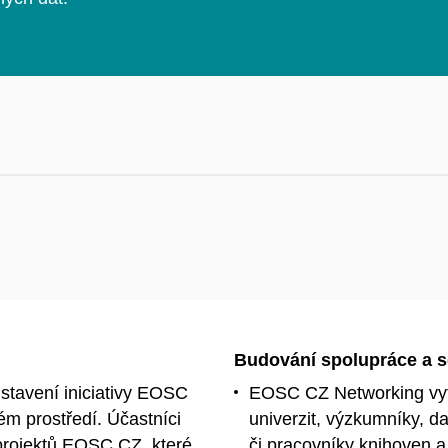
Budování spolupráce a s
stavení iniciativy EOSC
EOSC CZ Networking vytv
m prostředí. Účastníci
univerzit, výzkumníky, d
 projektů EOSC CZ, které
či pracovníky knihoven a