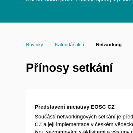
Novinky
Kalendář akcí
Networking
Přínosy setkání
Představení iniciativy EOSC CZ
Součástí networkingových setkání je před
CZ a její implementace v českém vědecké
jsou seznamováni s aktivitami a výstupy