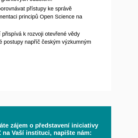
porovnávat přístupy ke správě
entaci principů Open Science na
 přispívá k rozvoji otevřené vědy
né postupy napříč českým výzkumným
te zájem o představení iniciativy
na Vaší instituci, napište nám: