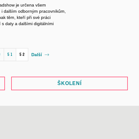
dshow je určena všem
m
i dalším
odborným pracovníkům
,
k těm, kteří při své práci
í s
daty
a dalšími
digitálními
0
51
52
Další
ŠKOLENÍ