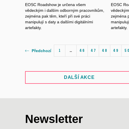
EOSC Roadshow je určena všem
EOSC Roa
vědeckým
i dalším
odborným pracovníkům
,
vědecký
zejména pak těm, kteří při své práci
zejména pa
manipulují s
daty
a dalšími
digitálními
manipuluj
artefakty
.
artefakty
.
1
…
46
47
48
49
5
Předchozí
DALŠÍ AKCE
Newsletter