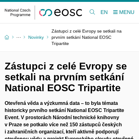
EN
Zástupci z celé Evropy se setkali na
Novinky
prvním setkání National EOSC
Tripartite
Zástupci z celé Evropy se
setkali na prvním setkání
National EOSC Tripartite
Otevřená věda a výzkumná data – to byla témata
historicky prvního setkání National EOSC Tripartite
Event. V prostorách Národní technické knihovny
v Praze se potkalo více než 150 zástupců českých
i zahraničních organizací, kteří aktivně podporují
otevřenou vědu a projekt Evropského cloudu otevřené