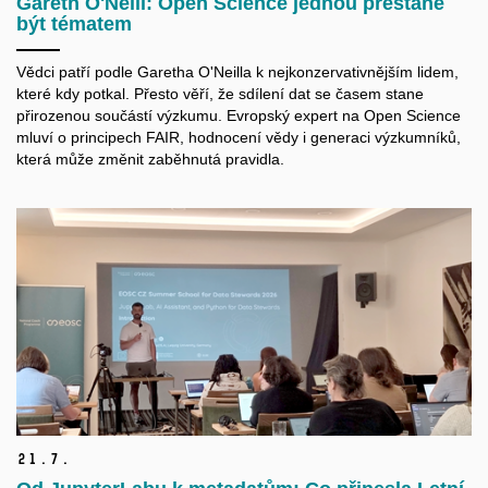
Gareth O'Neill: Open Science jednou přestane
být tématem
Vědci patří podle Garetha O'Neilla k nejkonzervativnějším lidem,
které kdy potkal. Přesto věří, že sdílení dat se časem stane
přirozenou součástí výzkumu. Evropský expert na Open Science
mluví o principech FAIR, hodnocení vědy i generaci výzkumníků,
která může změnit zaběhnutá pravidla.
21.
7.