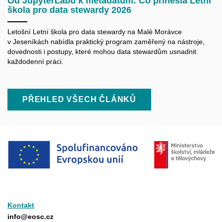
Od JupyterLabu k metadatům: Co přinesla Letní
škola pro data stewardy 2026
Letošní Letní škola pro data
stewardy
na Malé Morávce
v Jeseníkách nabídla praktický program zaměřený na nástroje,
dovednosti i postupy, které mohou data
stewardům
usnadnit
každodenní práci.
PŘEHLED VŠECH ČLÁNKŮ
Kontakt
info@eosc.cz