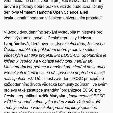
věda aktuálně čelí, uvedení projektu EOSC na národní
úrovní a příklady dobré praxe s vizí do budoucna. Druhý
den byla tématem samotná Open Science a její
institucionální podpora v českém univerzitním prostředí.
V úvodu dvoudenního setkání vystoupila ministryně pro
vědu, výzkum a inovace České republiky
Helena
Langšádlová
, která uvedla:
„
Jsem velmi ráda, že zrovna
Česká republika je příkladem dobré praxe ve sdílení
vědeckých dat díky projektu IPs EOSC-CZ. Spolupráce je
klíčem k úspěchu a v oblasti vědy tomu není jinak.
Mezinárodní kooperace a nadšení pro hledání posledních
vědeckých řešení je to, co nás posouvá dopředu a rozvíjí
naši společnost
.“
Důležitost zavedení EOSC principů do
každodenního života vědecké komunity zdůraznil ve svém
projevu také zástupce mandátní organizace EOSC pro
Českou republiku
Luděk Matyska
:
„Implementaci EOSC
v ČR je vhodné vnímat jako jeden z klíčových nástrojů
změny českého vědeckého prostředí, který společně