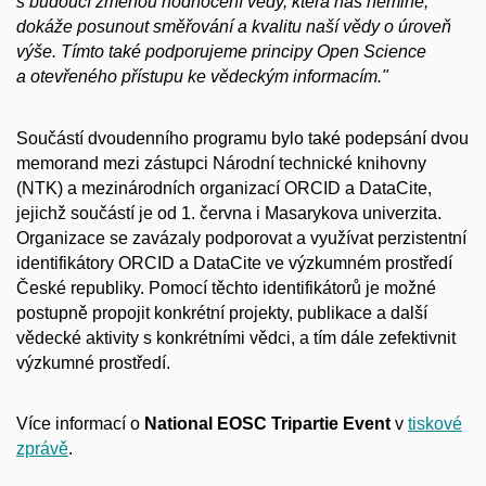
s budoucí změnou hodnocení vědy, která nás nemine,
dokáže posunout směřování a kvalitu naší vědy o úroveň
výše. Tímto také podporujeme principy Open Science
a otevřeného přístupu ke vědeckým informacím."
Součástí dvoudenního programu bylo také podepsání dvou
memorand mezi zástupci Národní technické knihovny
(NTK) a mezinárodních organizací ORCID a DataCite,
jejichž součástí je od 1. června i Masarykova univerzita.
Organizace se zavázaly podporovat a využívat perzistentní
identifikátory ORCID a DataCite ve výzkumném prostředí
České republiky. Pomocí těchto identifikátorů je možné
postupně propojit konkrétní projekty, publikace a další
vědecké aktivity s konkrétními vědci, a tím dále zefektivnit
výzkumné prostředí.
Více informací o
National EOSC Tripartie Event
v
tiskové
zprávě
.