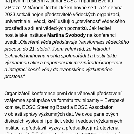
na prvním českém National EOSC Tripartitu Eventu
v Praze. V Národní technické knihovně se 1. a 2. června
2023 setkali nejen představitelé vědeckých organizací,
univerzit ale i vědci, kteří usilují o „otevřenost“ vědeckého
prostředí a sdílení vědeckých poznatků. Jak ředitel
hostitelské instituce
Martina Svobody
na konferenci
uvedl:
„Otevřená věda představuje transformaci vědeckého
procesu do 21. století. Jsem velmi rád, že Národní
technická knihovna mohla spolupořádat a hostit takto
významnou akci a napomoci tak mezinárodní kooperaci
a integraci české vědy do evropského výzkumného
prostoru.“
Organizátoři konference první den věnovali představení
vzájemné spolupráce ve formátu tzv. tripartity – Evropské
komise, EOSC Steering Board a EOSC Association
v oblasti správy výzkumných dat. Ve dvou panelových
diskusích vystoupili politici, vědci i vedoucí výzkumných
institucí a představili výzvy a předsudky, jimž otevřená