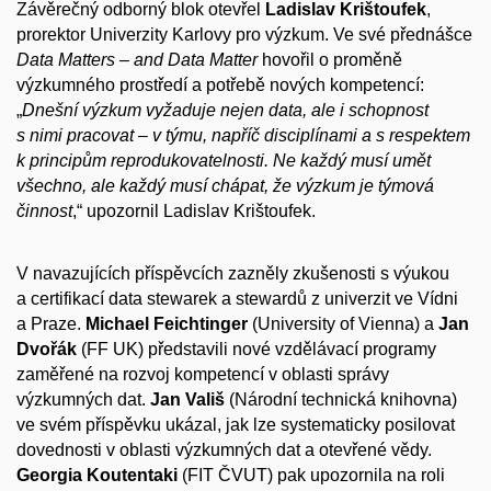
Závěrečný odborný blok otevřel
Ladislav Krištoufek
,
prorektor Univerzity Karlovy pro výzkum. Ve své přednášce
Data Matters – and Data Matter
hovořil o proměně
výzkumného prostředí a potřebě nových kompetencí:
„
Dnešní výzkum vyžaduje nejen data, ale i schopnost
s nimi pracovat – v týmu, napříč disciplínami a s respektem
k principům reprodukovatelnosti. Ne každý musí umět
všechno, ale každý musí chápat, že výzkum je týmová
činnost
,“ upozornil Ladislav Krištoufek.
V navazujících příspěvcích zazněly zkušenosti s výukou
a certifikací data stewarek a stewardů z univerzit ve Vídni
a Praze.
Michael Feichtinger
(University of Vienna) a
Jan
Dvořák
(FF UK) představili nové vzdělávací programy
zaměřené na rozvoj kompetencí v oblasti správy
výzkumných dat.
Jan Vališ
(Národní technická knihovna)
ve svém příspěvku ukázal, jak lze systematicky posilovat
dovednosti v oblasti výzkumných dat a otevřené vědy.
Georgia Koutentaki
(FIT ČVUT) pak upozornila na roli