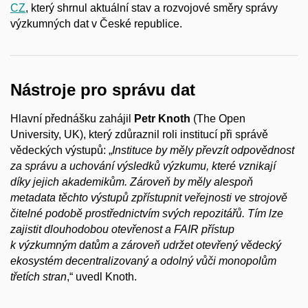
CZ
, který shrnul aktuální stav a rozvojové směry správy
výzkumných dat v České republice.
Nástroje pro správu dat
Hlavní přednášku zahájil
Petr Knoth
(The Open
University, UK), který zdůraznil roli institucí při správě
vědeckých výstupů: „
Instituce by měly převzít odpovědnost
za správu a uchování výsledků výzkumu, které vznikají
díky jejich akademikům. Zároveň by měly alespoň
metadata těchto výstupů zpřístupnit veřejnosti ve strojově
čitelné podobě prostřednictvím svých repozitářů. Tím lze
zajistit dlouhodobou otevřenost a FAIR přístup
k výzkumným datům a zároveň udržet otevřený vědecký
ekosystém decentralizovaný a odolný vůči monopolům
třetích stran
,“ uvedl Knoth.