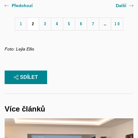
Předchozí
Další
1
2
3
4
5
6
7
…
10
Foto:
Lejla Ellis
SDÍLET
Více článků