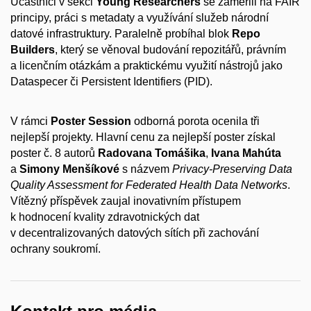
Účastníci v sekci
Young Researchers
se zaměřili na FAIR
principy, práci s metadaty a využívání služeb národní
datové infrastruktury. Paralelně probíhal blok
Repo
Builders
, který se věnoval budování repozitářů, právním
a licenčním otázkám a praktickému využití nástrojů jako
Dataspecer či Persistent Identifiers (PID).
V rámci
Poster Session
odborná porota ocenila tři
nejlepší projekty. Hlavní cenu za nejlepší poster získal
poster č. 8 autorů
Radovana Tomášika
,
Ivana Mahúta
a
Simony Menšíkové
s názvem
Privacy-Preserving Data
Quality Assessment for Federated Health Data Networks
.
Vítězný příspěvek zaujal inovativním přístupem
k hodnocení kvality zdravotnických dat
v decentralizovaných datových sítích při zachování
ochrany soukromí.