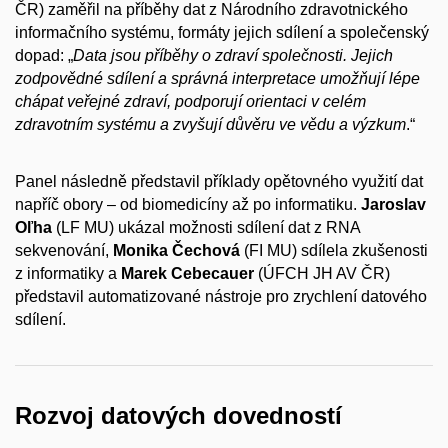
ČR) zaměřil na příběhy dat z Národního zdravotnického
informačního systému, formáty jejich sdílení a společenský
dopad: „
Data jsou příběhy o zdraví společnosti. Jejich
zodpovědné sdílení a správná interpretace umožňují lépe
chápat veřejné zdraví, podporují orientaci v celém
zdravotním systému a zvyšují důvěru ve vědu a výzkum
.“
Panel následně představil příklady opětovného využití dat
napříč obory – od biomedicíny až po informatiku.
Jaroslav
Oľha
(LF MU) ukázal možnosti sdílení dat z RNA
sekvenování,
Monika Čechová
(FI MU) sdílela zkušenosti
z informatiky a
Marek Cebecauer
(ÚFCH JH AV ČR)
představil automatizované nástroje pro zrychlení datového
sdílení.
Rozvoj datových dovedností