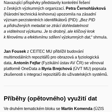
Navazující příspěvky představily konkrétní řešení
z českých výzkumných organizací.
Petra Černohlávková
(Národní technická knihovna) upozornila na zásadní
význam perzistentních identifikátorů (PID): „
Bez PID
a přidružených metadat se ztrácí dohledatelnost
a viditelnost výzkumu. Je to drobný, ale klíčový krok
k férovému a efektivnímu sdílení výzkumných dat
,“ shrnula.
Jan Fousek
z CEITEC MU přiblížil budování
multimodálních repozitářů pro obrazová a fyziologická
data,
Antonín Fejfar
(Fyzikální ústav AV ČR) se věnoval
platformě OneData a
Illyria Brejchová
(ÚVT MU) popsala
zkušenosti s integrací repozitářů do uživatelských systémů.
Příběhy (opětovného) využití dat
Ve druhém tematickém bloku se
Martin Komenda
(ÚZIS