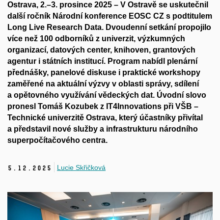
Ostrava, 2.–3. prosince 2025
– V Ostravě se uskutečnil
další ročník
Národní konference EOSC CZ
s podtitulem
Long Live Research Data. Dvoudenní setkání propojilo
více než 100 odborníků z univerzit, výzkumných
organizací, datových center, knihoven, grantových
agentur i státních institucí. Program nabídl plenární
přednášky, panelové diskuse i praktické workshopy
zaměřené na aktuální výzvy v oblasti správy, sdílení
a opětovného využívání vědeckých dat. Úvodní slovo
pronesl
Tomáš Kozubek
z
IT4Innovations při VŠB –
Technické univerzitě Ostrava
, který účastníky přivítal
a představil nové služby a infrastrukturu národního
superpočítačového centra.
Lucie Skřičková
5.
12.
2025