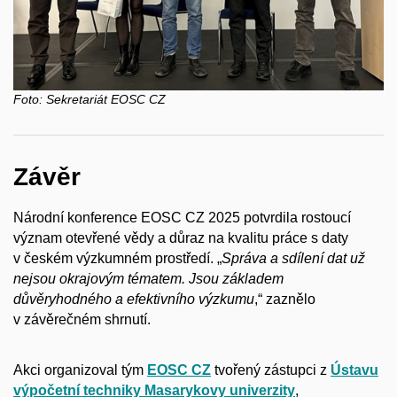
Foto:
Sekretariát EOSC CZ
Závěr
Národní konference EOSC CZ 2025 potvrdila rostoucí
význam otevřené vědy a důraz na kvalitu práce s daty
v českém výzkumném prostředí. „
Správa a sdílení dat už
nejsou okrajovým tématem. Jsou základem
důvěryhodného a efektivního výzkumu
,“ zaznělo
v závěrečném shrnutí.
Akci organizoval tým
EOSC CZ
tvořený zástupci z
Ústavu
výpočetní techniky Masarykovy univerzity
,