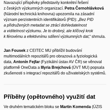
Navazující příspěvky představily konkrétní řešení
z českých výzkumných organizací.
Petra Černohlávková
(Národní technická knihovna) upozornila na zásadní
význam perzistentních identifikátorů (PID): „
Bez PID
a přidružených metadat se ztrácí dohledatelnost
a viditelnost výzkumu. Je to drobný, ale klíčový krok
k férovému a efektivnímu sdílení výzkumných dat
,“ shrnula.
Jan Fousek
z CEITEC MU přiblížil budování
multimodálních repozitářů pro obrazová a fyziologická
data,
Antonín Fejfar
(Fyzikální ústav AV ČR) se věnoval
platformě OneData a
Illyria Brejchová
(ÚVT MU) popsala
zkušenosti s integrací repozitářů do uživatelských systémů.
Příběhy (opětovného) využití dat
Ve druhém tematickém bloku se
Martin Komenda
(ÚZIS