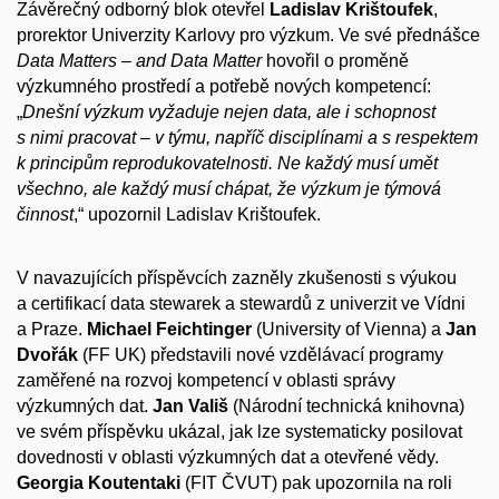
Závěrečný odborný blok otevřel
Ladislav Krištoufek
,
prorektor Univerzity Karlovy pro výzkum. Ve své přednášce
Data Matters – and Data Matter
hovořil o proměně
výzkumného prostředí a potřebě nových kompetencí:
„
Dnešní výzkum vyžaduje nejen data, ale i schopnost
s nimi pracovat – v týmu, napříč disciplínami a s respektem
k principům reprodukovatelnosti. Ne každý musí umět
všechno, ale každý musí chápat, že výzkum je týmová
činnost
,“ upozornil Ladislav Krištoufek.
V navazujících příspěvcích zazněly zkušenosti s výukou
a certifikací data stewarek a stewardů z univerzit ve Vídni
a Praze.
Michael Feichtinger
(University of Vienna) a
Jan
Dvořák
(FF UK) představili nové vzdělávací programy
zaměřené na rozvoj kompetencí v oblasti správy
výzkumných dat.
Jan Vališ
(Národní technická knihovna)
ve svém příspěvku ukázal, jak lze systematicky posilovat
dovednosti v oblasti výzkumných dat a otevřené vědy.
Georgia Koutentaki
(FIT ČVUT) pak upozornila na roli