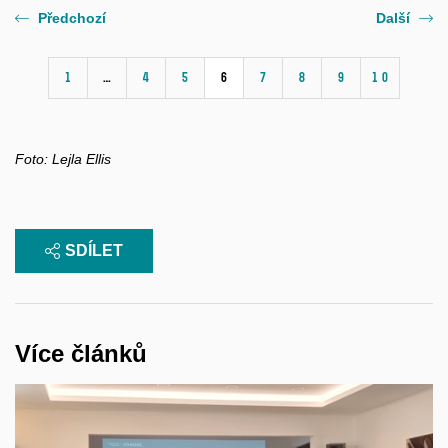
Předchozí
Další
1
…
4
5
6
7
8
9
10
Foto:
Lejla Ellis
SDÍLET
Více článků