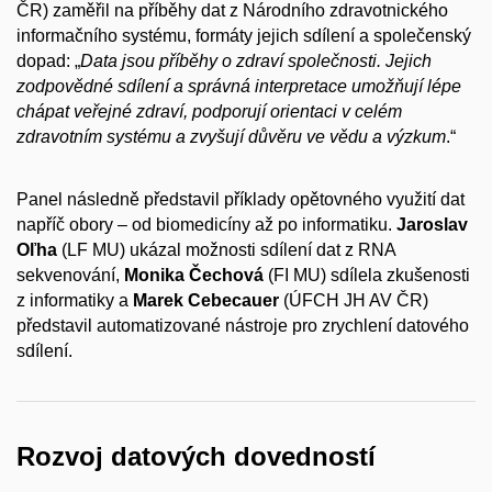
ČR) zaměřil na příběhy dat z Národního zdravotnického
informačního systému, formáty jejich sdílení a společenský
dopad: „
Data jsou příběhy o zdraví společnosti. Jejich
zodpovědné sdílení a správná interpretace umožňují lépe
chápat veřejné zdraví, podporují orientaci v celém
zdravotním systému a zvyšují důvěru ve vědu a výzkum
.“
Panel následně představil příklady opětovného využití dat
napříč obory – od biomedicíny až po informatiku.
Jaroslav
Oľha
(LF MU) ukázal možnosti sdílení dat z RNA
sekvenování,
Monika Čechová
(FI MU) sdílela zkušenosti
z informatiky a
Marek Cebecauer
(ÚFCH JH AV ČR)
představil automatizované nástroje pro zrychlení datového
sdílení.
Rozvoj datových dovedností