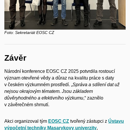
Foto:
Sekretariát EOSC CZ
Závěr
Národní konference EOSC CZ 2025 potvrdila rostoucí
význam otevřené vědy a důraz na kvalitu práce s daty
v českém výzkumném prostředí. „
Správa a sdílení dat už
nejsou okrajovým tématem. Jsou základem
důvěryhodného a efektivního výzkumu
,“ zaznělo
v závěrečném shrnutí.
Akci organizoval tým
EOSC CZ
tvořený zástupci z
Ústavu
výpočetní techniky Masarykovy univerzity
,