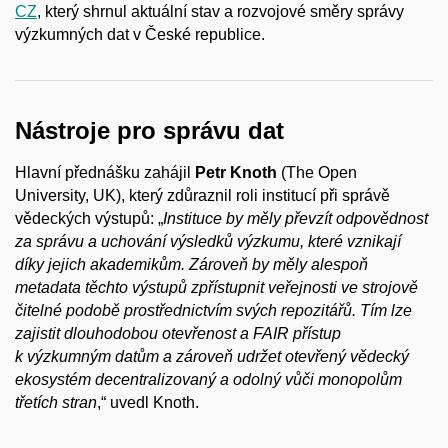
CZ
, který shrnul aktuální stav a rozvojové směry správy
výzkumných dat v České republice.
Nástroje pro správu dat
Hlavní přednášku zahájil
Petr Knoth
(The Open
University, UK), který zdůraznil roli institucí při správě
vědeckých výstupů: „
Instituce by měly převzít odpovědnost
za správu a uchování výsledků výzkumu, které vznikají
díky jejich akademikům. Zároveň by měly alespoň
metadata těchto výstupů zpřístupnit veřejnosti ve strojově
čitelné podobě prostřednictvím svých repozitářů. Tím lze
zajistit dlouhodobou otevřenost a FAIR přístup
k výzkumným datům a zároveň udržet otevřený vědecký
ekosystém decentralizovaný a odolný vůči monopolům
třetích stran
,“ uvedl Knoth.