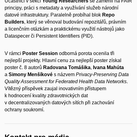
Účastníci v sekci
Young Researchers
se zaměřili na FAIR
principy, práci s metadaty a využívání služeb národní
datové infrastruktury. Paralelně probíhal blok
Repo
Builders
, který se věnoval budování repozitářů, právním
a licenčním otázkám a praktickému využití nástrojů jako
Dataspecer či Persistent Identifiers (PID).
V rámci
Poster Session
odborná porota ocenila tři
nejlepší projekty. Hlavní cenu za nejlepší poster získal
poster č. 8 autorů
Radovana Tomášika
,
Ivana Mahúta
a
Simony Menšíkové
s názvem
Privacy-Preserving Data
Quality Assessment for Federated Health Data Networks
.
Vítězný příspěvek zaujal inovativním přístupem
k hodnocení kvality zdravotnických dat
v decentralizovaných datových sítích při zachování
ochrany soukromí.