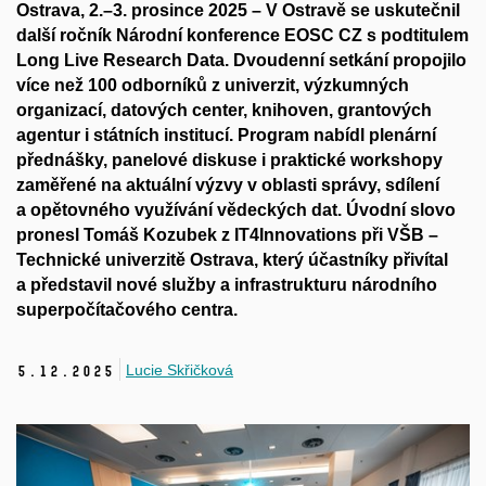
Ostrava, 2.–3. prosince 2025
– V Ostravě se uskutečnil
další ročník
Národní konference EOSC CZ
s podtitulem
Long Live Research Data. Dvoudenní setkání propojilo
více než 100 odborníků z univerzit, výzkumných
organizací, datových center, knihoven, grantových
agentur i státních institucí. Program nabídl plenární
přednášky, panelové diskuse i praktické workshopy
zaměřené na aktuální výzvy v oblasti správy, sdílení
a opětovného využívání vědeckých dat. Úvodní slovo
pronesl
Tomáš Kozubek
z
IT4Innovations při VŠB –
Technické univerzitě Ostrava
, který účastníky přivítal
a představil nové služby a infrastrukturu národního
superpočítačového centra.
Lucie Skřičková
5.
12.
2025