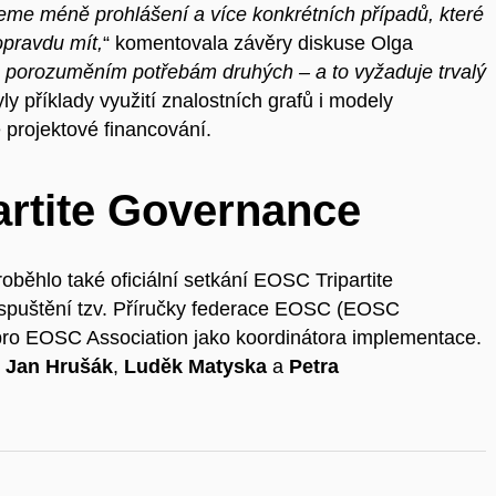
eme méně prohlášení a více konkrétních případů, které
opravdu mít,
“ komentovala závěry diskuse Olga
 porozuměním potřebám druhých – a to vyžaduje trvalý
ly příklady využití znalostních grafů i modely
é projektové financování.
artite Governance
běhlo také oficiální setkání EOSC Tripartite
spuštění tzv. Příručky federace EOSC (EOSC
ro EOSC Association jako koordinátora implementace.
i
Jan Hrušák
,
Luděk Matyska
a
Petra