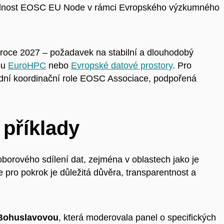
žitelnost EOSC EU Node v rámci Evropského výzkumného
 roce 2027 – požadavek na stabilní a dlouhodobý
sou
EuroHPC
nebo
Evropské datové prostory
. Pro
sadní koordinační role EOSC Associace, podpořená
 příklady
borového sdílení dat, zejména v oblastech jako je
e pro pokrok je důležitá důvěra, transparentnost a
Bohuslavovou
, která moderovala panel o specifických