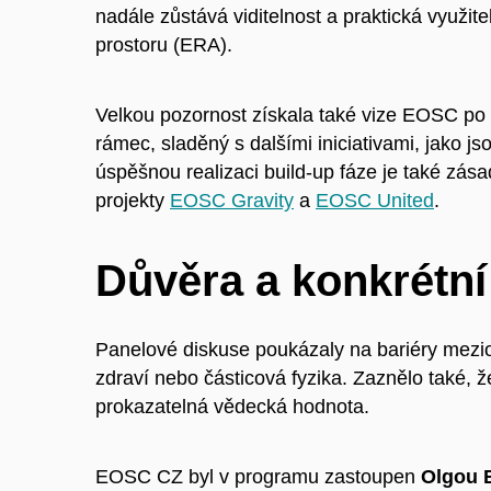
nadále zůstává viditelnost a praktická vyu
prostoru (ERA).
Velkou pozornost získala také vize EOSC po
rámec, sladěný s dalšími iniciativami, jako j
úspěšnou realizaci build-up fáze je také zá
projekty
EOSC Gravity
a
EOSC United
.
Důvěra a konkrétní
Panelové diskuse poukázaly na bariéry mezio
zdraví nebo částicová fyzika. Zaznělo také, ž
prokazatelná vědecká hodnota.
EOSC CZ byl v programu zastoupen
Olgou 