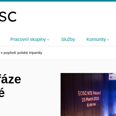
Pracovní skupiny
Služby
Komunity
 popředí polské tripartity
fáze
é