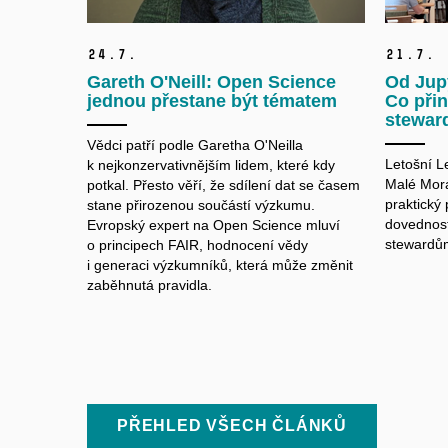
24.
7.
21.
7.
Gareth O'Neill: Open Science
Od Jup
jednou přestane být tématem
Co přin
stewar
Vědci patří podle Garetha O'Neilla
Letošní L
k nejkonzervativnějším lidem, které kdy
Malé Morá
potkal. Přesto věří, že sdílení dat se časem
praktický
stane přirozenou součástí výzkumu.
dovednost
Evropský expert na Open Science mluví
stewardů
o principech FAIR, hodnocení vědy
i generaci výzkumníků, která může změnit
zaběhnutá pravidla.
PŘEHLED VŠECH ČLÁNKŮ