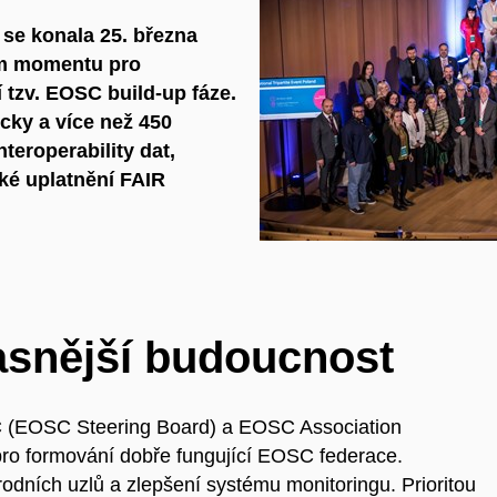
á se konala 25. března
tém momentu pro
 tzv. EOSC build-up fáze.
icky a více než 450
teroperability dat,
cké uplatnění FAIR
jasnější budoucnost
C (EOSC Steering Board) a EOSC Association
í pro formování dobře fungující EOSC federace.
rodních uzlů a zlepšení systému monitoringu. Prioritou