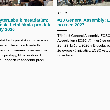
21.
7.
yterLabu k metadatům:
#13 General Assembly:
esla Letní škola pro data
po roce 2027
dy 2026
Třinácté General Assembly EOSC
etní škola pro data
stewardy
na
Association (EOSC-A), které se u
vce v Jeseníkách nabídla
28.–29. května 2026 v Bruselu, po
 program zaměřený na nástroje,
že evropská iniciativa EOSC vstu
i i postupy, které mohou data
nové fáze.
m
usnadnit každodenní práci.