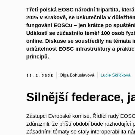
Třetí polská EOSC národní tripartita, kter
2025 v Krakově, se uskutečnila v důleži
fungování EOSCu – jen krátce po spuštění
Události se zúčastnilo téměř 100 osob fyz
online. Diskuse se soustředily na témata in
udržitelnost EOSC infrastruktury a prakti
principů.
Olga Bohuslavová
Lucie Skřičková
11.
4.
2025
Silnější federace, 
Zástupci Evropské komise, Řídící rady EOS
zdůraznili, že příští období bude rozhodujíc
Zásadními tématy se staly interoperabilita ná