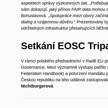
aspektech správy výzkumných dat. „
Potřebuj
nám dokazují, jaký přínos FAIR data mohou 
Bohuslavová. „
Spolupráce mezi obory začíná
dialog a vzájemnou důvěru.
“ Prezentovány by
udržitelných infrastruktur přesahujících běžn
Setkání EOSC Trip
V rámci polského předsednictví v Radě EU pro
Governance. Mezi významné výstupy patřilo 
Federation Handbook) a potvrzení mandátu p
Českou republiku na této události zastupoval
Nichtburgerová
.