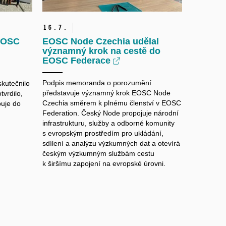
16.
7.
 EOSC
EOSC Node Czechia udělal
významný krok na cestě do
EOSC Federace
Podpis memoranda o porozumění
skutečnilo
představuje významný krok EOSC Node
tvrdilo,
Czechia směrem k plnému členství v EOSC
puje do
Federation. Český Node propojuje národní
infrastrukturu, služby a odborné komunity
s evropským prostředím pro ukládání,
sdílení a analýzu výzkumných dat a otevírá
českým výzkumným službám cestu
k širšímu zapojení na evropské úrovni.