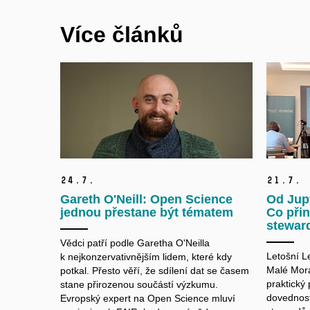
Více článků
24.
7.
21.
7.
Gareth O'Neill: Open Science
Od Jup
jednou přestane být tématem
Co přin
stewar
Vědci patří podle Garetha O'Neilla
Letošní L
k nejkonzervativnějším lidem, které kdy
Malé Morá
potkal. Přesto věří, že sdílení dat se časem
praktický
stane přirozenou součástí výzkumu.
dovednost
Evropský expert na Open Science mluví