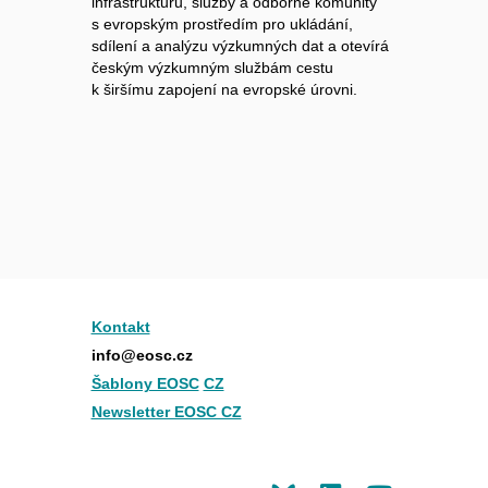
infrastrukturu, služby a odborné komunity
s evropským prostředím pro ukládání,
sdílení a analýzu výzkumných dat a otevírá
českým výzkumným službám cestu
k širšímu zapojení na evropské úrovni.
Kontakt
info@eosc.cz
Šablony EOSC
CZ
Newsletter EOSC CZ