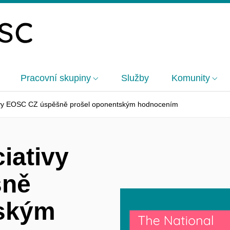
Pracovní skupiny
Služby
Komunity
tivy EOSC CZ úspěšně prošel oponentským hodnocením
iativy
šně
tským