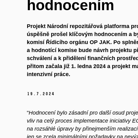
hodnocením
Projekt Národní repozitářová platforma p
úspěšně prošel klíčovým hodnocením a by
komisí Řídicího orgánu OP JAK. Po splně
a hodnotící komise bude návrh projektu p
schválení a k přidělení finančních prostřed
přitom začala již 1. ledna 2024 a projekt m
intenzivní práce.
19.
7.
2024
"
Hodnocení bylo zásadní pro další osud proj
vliv na celý proces implementace iniciativy
na rozsáhlé úpravy by přinejmenším realizaci
jen se zcela minimálními požadavky na nevý