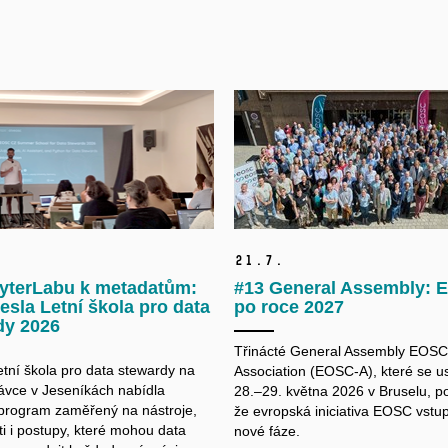
21.
7.
yterLabu k metadatům:
#13 General Assembly:
esla Letní škola pro data
po roce 2027
dy 2026
Třinácté General Assembly EOSC
etní škola pro data
stewardy
na
Association (EOSC-A), které se u
vce v Jeseníkách nabídla
28.–29. května 2026 v Bruselu, po
 program zaměřený na nástroje,
že evropská iniciativa EOSC vstu
i i postupy, které mohou data
nové fáze.