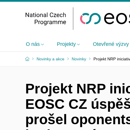
O nás
Projekty
Otevřené výzvy
Novinky a akce
Novinky
Projekt NRP inicia
Projekt NRP inic
EOSC CZ úspě
prošel oponen