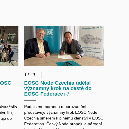
16.
7.
 EOSC
EOSC Node Czechia udělal
významný krok na cestě do
EOSC Federace
Podpis memoranda o porozumění
skutečnilo
představuje významný krok EOSC Node
tvrdilo,
Czechia směrem k plnému členství v EOSC
puje do
Federation. Český Node propojuje národní