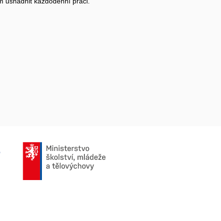
m
usnadnit každodenní práci.