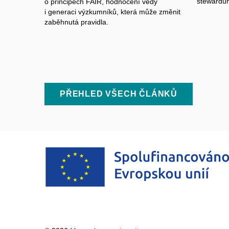
stewardů
o principech FAIR, hodnocení vědy
i generaci výzkumníků, která může změnit
zaběhnutá pravidla.
PŘEHLED VŠECH ČLÁNKŮ