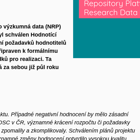
ro výzkumná data (NRP)
l schválen Hodnotící
ní požadavků hodnotitelů
řipraven k formálnímu
ků pro realizaci. Ta
á za sebou již půl roku
ektu. Případné negativní hodnocení by mělo zásadní
 EOSC v ČR, významné krácení rozpočtu či požadavky
 zpomalily a zkomplikovaly. Schválením plánů projektu
znamné změny hodnocení potvrdilo vysokou kvalitu