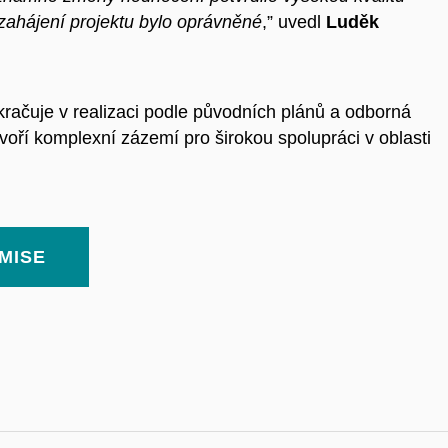
 zahájení projektu bylo oprávněné
,” uvedl
Luděk
ačuje v realizaci podle původních plánů a odborná
voří komplexní zázemí pro širokou spolupráci v oblasti
OMISE