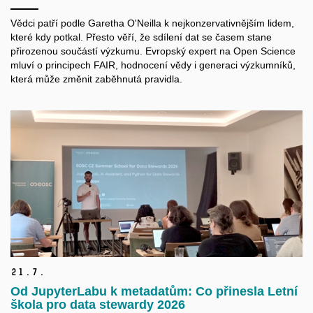
Vědci patří podle Garetha O'Neilla k nejkonzervativnějším lidem,
které kdy potkal. Přesto věří, že sdílení dat se časem stane
přirozenou součástí výzkumu. Evropský expert na Open Science
mluví o principech FAIR, hodnocení vědy i generaci výzkumníků,
která může změnit zaběhnutá pravidla.
21.
7.
Od JupyterLabu k metadatům: Co přinesla Letní
škola pro data stewardy 2026