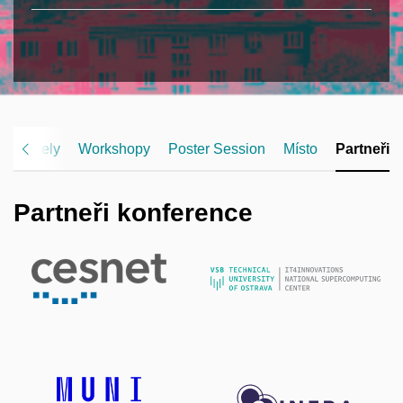
 a panely
Workshopy
Poster Session
Místo
Partneři
Partneři konference