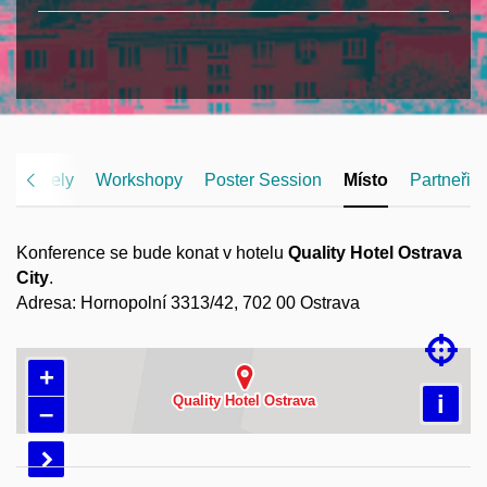
 a panely
Workshopy
Poster Session
Místo
Partneři
Konference se bude konat v hotelu
Quality Hotel Ostrava
City
.
Adresa: Hornopolní 3313/42, 702 00 Ostrava

+
Načítám mapu…
i
–
