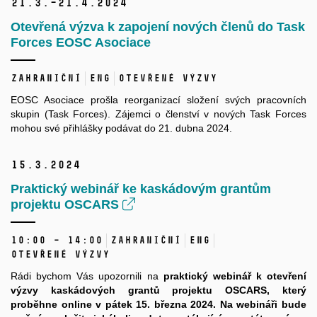
21.
3.–21.
4.
2024
Otevřená výzva k zapojení nových členů do Task
Forces EOSC Asociace
Zahraniční
ENG
Otevřené výzvy
EOSC Asociace prošla reorganizací složení svých pracovních
skupin (Task Forces). Zájemci o členství v nových Task Forces
mohou své přihlášky podávat do 21. dubna 2024.
15.
3.
2024
Praktický webinář ke kaskádovým grantům
projektu OSCARS
10:00 – 14:00
Zahraniční
ENG
Otevřené výzvy
Rádi bychom Vás upozornili na
praktický webinář k otevření
výzvy kaskádových grantů projektu OSCARS, který
proběhne online v pátek 15. března 2024. Na webináři bude