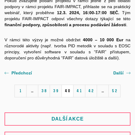
Pokud zvažujete podání projektu v rámci jedné z pěti oblastí
podpory v rámci projektu FAIR-IMPACT, přihlaste se na praktický
webinář, který proběhne
12.3. 2024, 16:00-17:00 SEČ.
Tým
projektu FAIR-IMPACT odpoví všechny dotazy týkající se této
finanční podpory, způsobilosti a procesu podávání žádosti
.
V rámci této výzvy je možné obdržet
4000 – 10 000 Eur
na
různorodé aktivity (např. tvorba PID metodik v souladu s EOSC
principy, vytvoření software v souladu s “FAIR” přístupem,
doporučení pro důvěryhodná “FAIR” datová úložiště a další).
Předchozí
Další
1
…
38
39
40
41
42
…
52
DALŠÍ AKCE