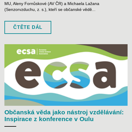
MU, Aleny Fornůskové (AV ČR) a Michaela Lažana
(Senzorvzduchu, z. s.), kteří se občanské vědě...
ČTĚTE DÁL
Občanská věda jako nástroj vzdělávání:
Inspirace z konference v Oulu