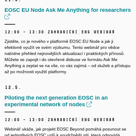
EOSC EU Node Ask Me Anything for researchers
12:00 – 13:30
Zahraniční
ENG
Webinář
Zjistěte, co je nového v platformě EOSC EU Node a jak ji
efektivně využít ve svém výzkumu. Tento webinář pro vědce
nabídne přehled nejnovějších aktualizací i praktických přínosů.
Můžete se zapojit i do otevřené diskuse ve formátu Ask Me
Anything a zeptat se na vše, co vás zajímá – od služeb a přístupu
až po možnosti využití platformy.
12.
5.
Piloting the next generation EOSC in an
experimental network of nodes
12:00 – 13:00
Zahraniční
ENG
Webinář
Webinář ukáže, jak projekt EOSC Beyond pomáhá posunout se
od jednotlivých EOSC uzlů k soudržnější síti, která odpovídá