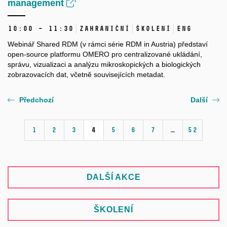
management
10:00 – 11:30
Zahraniční
Školení
ENG
Webinář
Shared RDM
(v rámci série
RDM in Austria
) představí
o
pen-source
platform
u
OMERO pro centralizované ukládání,
správu, vizu
alizaci
a analýzu mikroskopických a biologický
ch
zobrazo
vacích dat
, včetně souvisejících metadat
.
Předchozí
Další
1
2
3
4
5
6
7
…
52
DALŠÍ AKCE
ŠKOLENÍ