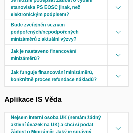
Je možné podepsat Žádost o vydání
stanoviska PS EOSC jinak, než
elektronickým podpisem?
Bude zveřejněn seznam
podpořených/nepodpořených
minizáměrů z aktuální výzvy?
Jak je nastaveno financování
minizáměrů?
Jak funguje financování minizáměrů,
konkrétně proces refundace nákladů?
Aplikace IS Věda
Nejsem interní osoba UK (nemám žádný
aktivní úvazek na UK) a chci si podat
žádost o Minizáměr. Jaký je správný