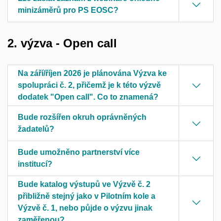
minizáměrů pro PS EOSC?
2. výzva - Open call
Na září/říjen 2026 je plánována Výzva ke
spolupráci č. 2, přičemž je k této výzvě
dodatek "Open call". Co to znamená?
Bude rozšířen okruh oprávněných
žadatelů?
Bude umožněno partnerství více
institucí?
Bude katalog výstupů ve Výzvě č. 2
přibližně stejný jako v Pilotním kole a
Výzvě č. 1, nebo půjde o výzvu jinak
zaměřenou?