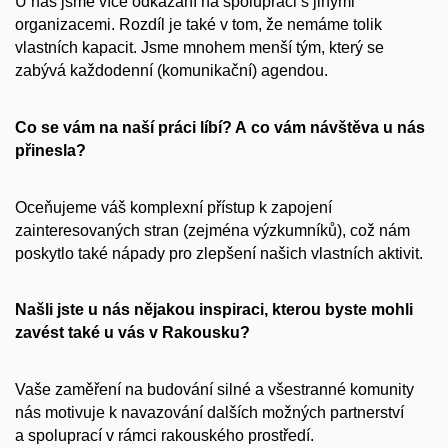
U nás jsme více odkázaní na spolupráci s jinými
organizacemi. Rozdíl je také v tom, že nemáme tolik
vlastních kapacit. Jsme mnohem menší tým, který se
zabývá každodenní (komunikační) agendou.
Co se vám na naší práci líbí? A co vám návštěva u nás
přinesla?
Oceňujeme váš komplexní přístup k zapojení
zainteresovaných stran (zejména výzkumníků), což nám
poskytlo také nápady pro zlepšení našich vlastních aktivit.
Našli jste u nás nějakou inspiraci, kterou byste mohli
zavést také u vás v Rakousku?
Vaše zaměření na budování silné a všestranné komunity
nás motivuje k navazování dalších možných partnerství
a spoluprací v rámci rakouského prostředí.​