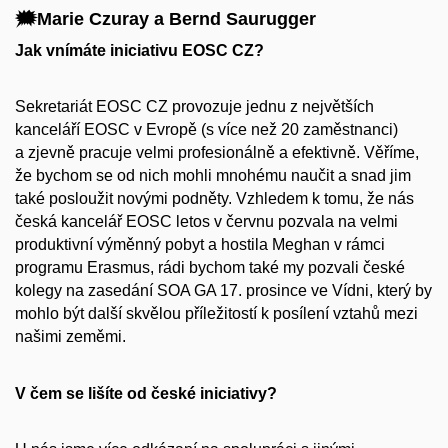
🗯️Marie Czuray a Bernd Saurugger
Jak vnímáte iniciativu EOSC CZ?
Sekretariát EOSC CZ provozuje jednu z největších
kanceláří EOSC v Evropě (s více než 20 zaměstnanci)
a zjevně pracuje velmi profesionálně a efektivně. Věříme,
že bychom se od nich mohli mnohému naučit a snad jim
také posloužit novými podněty. Vzhledem k tomu, že nás
česká kancelář EOSC letos v červnu pozvala na velmi
produktivní výměnný pobyt a hostila Meghan v rámci
programu Erasmus, rádi bychom také my pozvali české
kolegy na zasedání SOA GA 17. prosince ve Vídni, který by
mohlo být další skvělou příležitostí k posílení vztahů mezi
našimi zeměmi.
V čem se lišíte od české iniciativy?