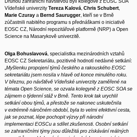
Druhou zahraniční návštěvou byli kolegové z EOSC SOA
Vídeňské univerzity
Tereza Kalová
,
Chris Schubert
,
Marie Czuray
a
Bernd Saurugger
, kteří se v Brně
zúčastnili nabitého programu s přednáškami o iniciativě
EOSC CZ, Národní repozitářové platformě (NRP) a Open
Science na Masarykově univerzitě.
Olga Bohuslavová
, specialistka mezinárodních vztahů
EOSC CZ Sekretariátu, pozitivně hodnotí nedávné setkání:
„
Myšlenku propojení týmů českého a rakouského EOSC
sekretariátu jsem nosila v hlavě od konce minulého roku.
V březnu, po návštěvě Vídeňské univerzity zaměřené na
témata Open Science, se ozvala kolegyně z EOSC SOA se
zájmem o týdenní stáž v Brně. Tento krok tak urychlil
setkání obou týmů, a přestože se nakonec uskutečnila
v extrémně náročném období, byla to velmi efektivní cesta,
jak se poznat, lépe pochopit výzvy při národní
implementaci EOSCu a sdílet zkušenosti. Osobní setkání
se zahraničními týmy jsou důležitá pro získávání reálných