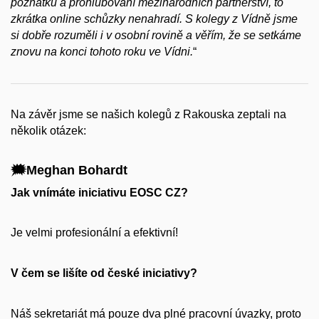
poznatků a prohlubování mezinárodních partnerství, to
zkrátka online schůzky nenahradí. S kolegy z Vídně jsme
si dobře rozuměli i v osobní rovině a věřím, že se setkáme
znovu na konci tohoto roku ve Vídni.
“
Na závěr jsme se našich kolegů z Rakouska zeptali na
několik otázek:
🗯️Meghan Bohardt
Jak vnímáte iniciativu EOSC CZ?
Je velmi profesionální a efektivní!
V čem se lišíte od české iniciativy?
Náš sekretariát má pouze dva plné pracovní úvazky, proto