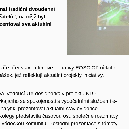
nal tradiční dvoudenní
itelů", na nějž byl
ezentoval
svá
aktuální
áře představili členové iniciativy EOSC CZ několik
k, jež reflektují aktuální projekty iniciativy.
vá, vedoucí UX designerka v projektu NRP.
ýkajícího se spokojenosti s výpočetními službami e-
alytik, prezentoval aktuální stav evidence
kolegy představila časovou osu společné roadmapy
 vědeckou komunitu. Poslední prezentace s tématy