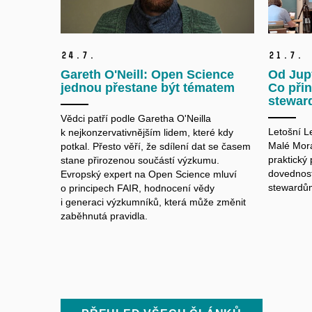
24.
7.
21.
7.
Gareth O'Neill: Open Science
Od Jup
jednou přestane být tématem
Co přin
stewar
Vědci patří podle Garetha O'Neilla
Letošní L
k nejkonzervativnějším lidem, které kdy
Malé Morá
potkal. Přesto věří, že sdílení dat se časem
praktický
stane přirozenou součástí výzkumu.
dovednost
Evropský expert na Open Science mluví
stewardů
o principech FAIR, hodnocení vědy
i generaci výzkumníků, která může změnit
zaběhnutá pravidla.