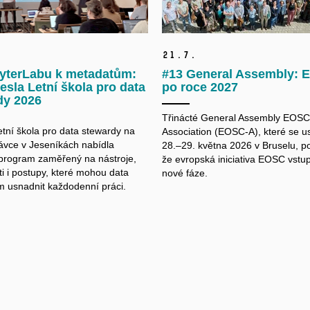
21.
7.
yterLabu k metadatům:
#13 General Assembly:
esla Letní škola pro data
po roce 2027
dy 2026
Třinácté General Assembly EOSC
etní škola pro data
stewardy
na
Association (EOSC-A), které se u
vce v Jeseníkách nabídla
28.–29. května 2026 v Bruselu, po
 program zaměřený na nástroje,
že evropská iniciativa EOSC vstu
i i postupy, které mohou data
nové fáze.
m
usnadnit každodenní práci.