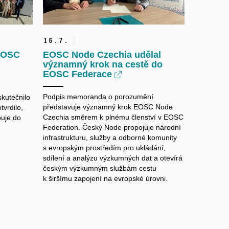
16.
7.
 EOSC
EOSC Node Czechia udělal
významný krok na cestě do
EOSC Federace
Podpis memoranda o porozumění
skutečnilo
představuje významný krok EOSC Node
tvrdilo,
Czechia směrem k plnému členství v EOSC
puje do
Federation. Český Node propojuje národní
infrastrukturu, služby a odborné komunity
s evropským prostředím pro ukládání,
sdílení a analýzu výzkumných dat a otevírá
českým výzkumným službám cestu
k širšímu zapojení na evropské úrovni.