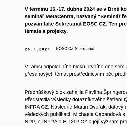
V termínu 16.-17. dubna
2024
se v Brně ko
seminář
MetaCentra
, nazvaný "Seminář řeš
pozván také
S
ekretariát EOSC CZ
. Ten pr
témat
a
a projekt
y
.
EOSC CZ Sekretariát
25.
4.
2024
V rámci odpoledního bloku prvního dne semin
přesahových témat prostřednictvím pěti přednáše
Přednáškový blok zahájila Pavlína Špringero
Představila výsledky dotazníkového šetření t
INFRA CZ. Následně Martin Dvořák, datový an
vědeckých publikací. Michaela Capandová s 
NRP, e-INFRA a ELIXIR CZ a její význam pro