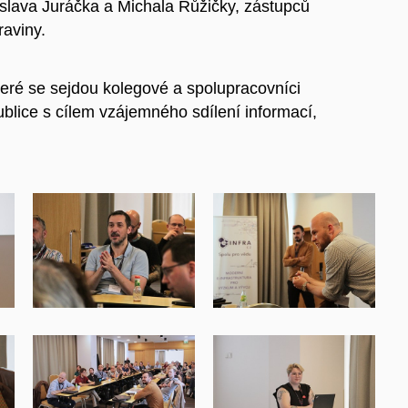
oslava Juráčka a Michala Růžičky, zástupců
raviny.
teré se sejdou kolegové a spolupracovníci
blice s cílem vzájemného sdílení informací,