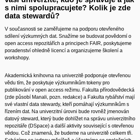
s nimi spolupracujete? Kolik je zde
data stewardů?
V současnosti se zaměřujeme na podporu otevřeného
sdílení výzkumných dat. Snažíme se budovat povědomí o
open access repozitářích a principech FAIR, poskytujeme
poradenství ohledně licencí a organizujeme školení a
workshopy.
Akademická knihovna na univerzitě podporuje otevřenou
vědu tím, že poskytuje výzkumníkům tokeny pro
publikování v open access režimu. Fakulta přírodovědecká
(zde působí Manali, pozn. redakce) a Fakulta rybářství mají
své vlastní data stewardy, kteří pomáhají výzkumníkům s
řízením dat. Na univerzitní úrovni bude rovněž jmenován
datový steward, který bude dohlížet na správu univerzitního
repozitáře (DSpace) a další aktivity související s otevřenou
vědou. Což znamená, že budeme na univerzitě celkem tři.