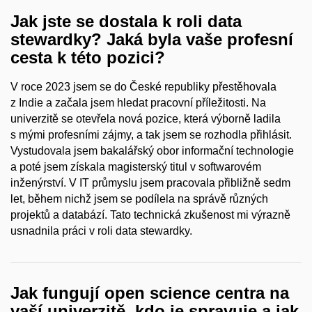
Jak jste se dostala k roli data
stewardky? Jaká byla vaše profesní
cesta k této pozici?
V roce 2023 jsem se do České republiky přestěhovala
z Indie a začala jsem hledat pracovní příležitosti. Na
univerzitě se otevřela nová pozice, která výborně ladila
s mými profesními zájmy, a tak jsem se rozhodla přihlásit.
Vystudovala jsem bakalářský obor informační technologie
a poté jsem získala magisterský titul v softwarovém
inženýrství. V IT průmyslu jsem pracovala přibližně sedm
let, během nichž jsem se podílela na správě různých
projektů a databází. Tato technická zkušenost mi výrazně
usnadnila práci v roli data stewardky.
Jak fungují open science centra na
vaší univerzitě, kdo je spravuje a jak