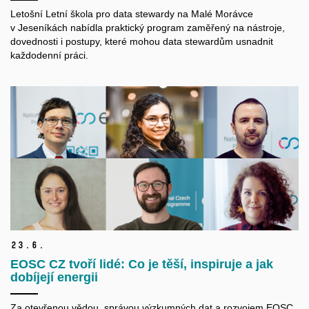
Letošní Letní škola pro data
stewardy
na Malé Morávce
v Jeseníkách nabídla praktický program zaměřený na nástroje,
dovednosti i postupy, které mohou data
stewardům
usnadnit
každodenní práci.
23.
6.
EOSC CZ tvoří lidé: Co je těší, inspiruje a jak
dobíjejí energii
Za otevřenou vědou, správou výzkumných dat a rozvojem EOSC