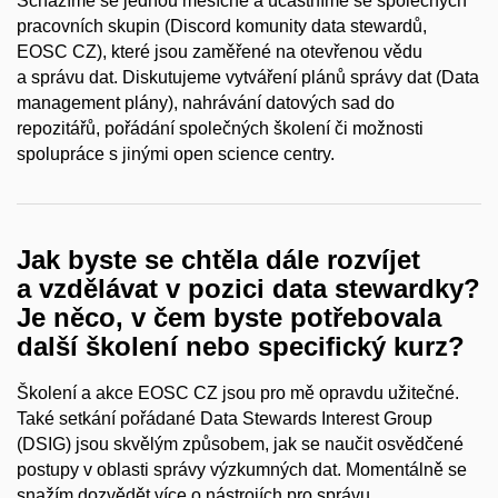
Scházíme se jednou měsíčně a účastníme se společných
pracovních skupin (Discord komunity data stewardů,
EOSC CZ), které jsou zaměřené na otevřenou vědu
a správu dat. Diskutujeme vytváření plánů správy dat (Data
management plány), nahrávání datových sad do
repozitářů, pořádání společných školení či možnosti
spolupráce s jinými open science centry.
Jak byste se chtěla dále rozvíjet
a vzdělávat v pozici data stewardky?
Je něco, v čem byste potřebovala
další školení nebo specifický kurz?
Školení a akce EOSC CZ jsou pro mě opravdu užitečné.
Také setkání pořádané Data Stewards Interest Group
(DSIG) jsou skvělým způsobem, jak se naučit osvědčené
postupy v oblasti správy výzkumných dat. Momentálně se
snažím dozvědět více o nástrojích pro správu