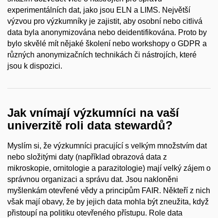
experimentálních dat, jako jsou ELN a LIMS. Největší
výzvou pro výzkumníky je zajistit, aby osobní nebo citlivá
data byla anonymizována nebo deidentifikována. Proto by
bylo skvělé mít nějaké školení nebo workshopy o GDPR a
různých anonymizačních technikách či nástrojích, které
jsou k dispozici.
Jak vnímají výzkumníci na vaší
univerzitě roli data stewardů?
Myslím si, že výzkumníci pracující s velkým množstvím dat
nebo složitými daty (například obrazová data z
mikroskopie, ornitologie a parazitologie) mají velký zájem o
správnou organizaci a správu dat. Jsou nakloněni
myšlenkám otevřené vědy a principům FAIR. Někteří z nich
však mají obavy, že by jejich data mohla být zneužita, když
přistoupí na politiku otevřeného přístupu. Role data