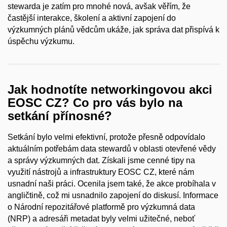
stewarda je zatím pro mnohé nová, avšak věřím, že
častější interakce, školení a aktivní zapojení do
výzkumných plánů vědcům ukáže, jak správa dat přispívá k
úspěchu výzkumu.
Jak hodnotíte networkingovou akci
EOSC CZ? Co pro vás bylo na
setkání přínosné?
Setkání bylo velmi efektivní, protože přesně odpovídalo
aktuálním potřebám data stewardů v oblasti otevřené vědy
a správy výzkumných dat. Získali jsme cenné tipy na
využití nástrojů a infrastruktury EOSC CZ, které nám
usnadní naši práci. Ocenila jsem také, že akce probíhala v
angličtině, což mi usnadnilo zapojení do diskusí. Informace
o Národní repozitářové platformě pro výzkumná data
(NRP) a adresáři metadat byly velmi užitečné, neboť