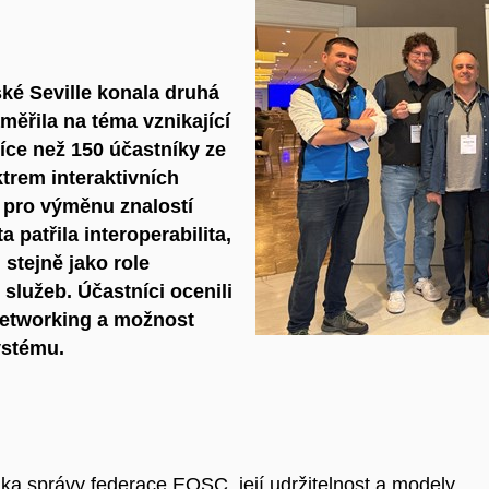
ké Seville konala druhá
aměřila na téma vznikající
íce než 150 účastníky ze
trem interaktivních
 pro výměnu znalostí
a patřila
interoperabilita
,
, stejně jako role
služeb. Účastníci ocenili
etworking a
možnost
ystému.
ka správy federace EOSC, její udržitelnost a
modely