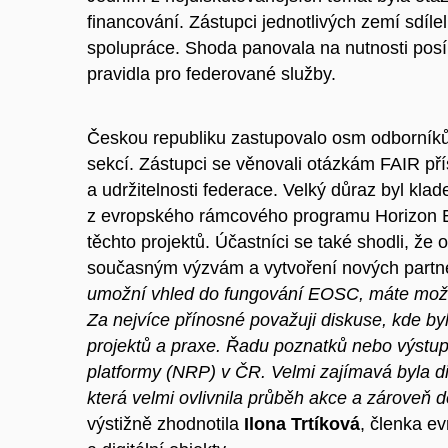
financování. Zástupci jednotlivých zemí sdílel
spolupráce. Shoda panovala na nutnosti posí
pravidla pro federované služby.
Českou republiku zastupovalo osm odborníků, k
sekcí. Zástupci se věnovali otázkám FAIR přís
a
udržitelnosti federace. Velký důraz byl kla
z
evropského rámcového programu Horizon 
těchto projektů. Účastníci se také shodli, že 
současným výzvám a
vytvoření nových partne
umožní vhled do fungování EOSC, máte možno
Za nejvíce přínosné považuji diskuse, kde by
projektů a
praxe. Řadu poznatků nebo výstupů
platformy (NRP) v
ČR. Velmi zajímavá byla di
která velmi ovlivnila průběh akce a
zároveň d
výstižně zhodnotila
Ilona Trtíková
, členka e