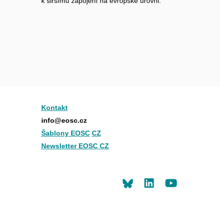
k širšímu zapojení na evropské úrovni.
Kontakt
info@eosc.cz
Šablony EOSC
CZ
Newsletter EOSC CZ
LinkedIn
Youtu