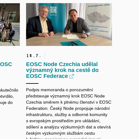
16.
7.
 EOSC
EOSC Node Czechia udělal
významný krok na cestě do
EOSC Federace
Podpis memoranda o porozumění
skutečnilo
představuje významný krok EOSC Node
tvrdilo,
Czechia směrem k plnému členství v EOSC
puje do
Federation. Český Node propojuje národní
infrastrukturu, služby a odborné komunity
s evropským prostředím pro ukládání,
sdílení a analýzu výzkumných dat a otevírá
českým výzkumným službám cestu