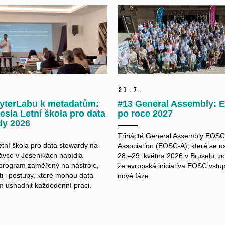
21.
7.
yterLabu k metadatům:
#13 General Assembly:
esla Letní škola pro data
po roce 2027
dy 2026
Třinácté General Assembly EOSC
etní škola pro data
stewardy
na
Association (EOSC-A), které se u
vce v Jeseníkách nabídla
28.–29. května 2026 v Bruselu, po
 program zaměřený na nástroje,
že evropská iniciativa EOSC vstu
i i postupy, které mohou data
nové fáze.
m
usnadnit každodenní práci.