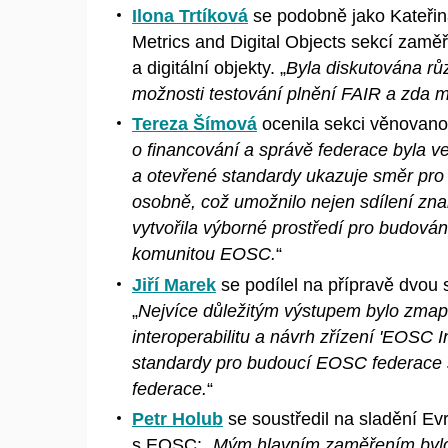
Ilona Trtíková
se podobně jako Kateřin
Metrics and Digital Objects sekcí zamě
a
digitální objekty. „
Byla diskutována rů
možnosti testování plnění FAIR a
zda m
Tereza Šímová
ocenila sekci věnovano
o
financování a
správě federace byla ve
a
otevřené standardy ukazuje směr pro 
osobně, což umožnilo nejen sdílení znalo
vytvořila výborné prostředí pro budován
komunitou EOSC.
“
Jiří Marek
se podílel na přípravě dvou 
„
Nejvíce důležitým výstupem bylo zmap
interoperabilitu a
návrh zřízení 'EOSC Int
standardy pro budoucí EOSC federace 
federace.
“
Petr Holub
se soustředil na sladění Ev
s
EOSC: „
Mým hlavním zaměřením byl