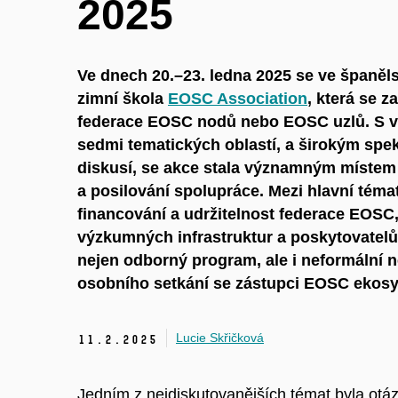
2025
Ve dnech 20.–23. ledna 2025 se ve španěls
zimní škola
EOSC Association
, která se z
federace EOSC nodů nebo EOSC uzlů. S
v
sedmi tematických oblastí, a
širokým spek
diskusí, se akce stala významným místem
a
posilování spolupráce. Mezi hlavní témat
financování
a
udržitelnost federace EOSC
výzkumných infrastruktur a
poskytovatelů 
nejen odborný program, ale i
neformální n
osobního setkání se zástupci EOSC ekos
Lucie Skřičková
11.
2.
2025
Jedním z
nejdiskutovanějších témat byla otáz