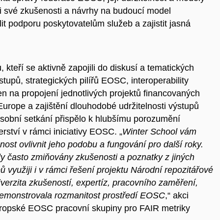
i své zkušenosti a
návrhy na budoucí model
lit podporu poskytovatelům služeb a
zajistit jasná
teří se aktivně zapojili do diskusí a
tematických
tupů, strategických pilířů EOSC, interoperability
den na propojení jednotlivých projektů financovaných
Europe a
zajištění dlouhodobé udržitelnosti výstupů
osobní setkání přispělo k
hlubšímu porozumění
rství v
rámci iniciativy EOSC. „
Winter School vám
st ovlivnit jeho podobu a
fungování pro další roky.
ly často zmiňovány zkušenosti a
poznatky z
jiných
 využiji i
v rámci řešení projektu Národní repozitářové
verzita zkušeností, expertíz, pracovního zaměření,
emonstrovala rozmanitost prostředí EOSC
,“ akci
vropské EOSC pracovní skupiny pro FAIR metriky