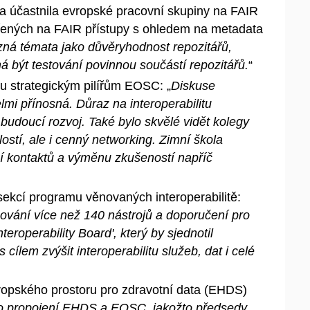
a účastnila evropské pracovní skupiny na FAIR
řených na FAIR přístupy s
ohledem na metadata
zná témata jako důvěryhodnost repozitářů,
á být testování povinnou součástí repozitářů.
“
u strategickým pilířům EOSC: „
Diskuse
lmi přínosná. Důraz na interoperabilitu
budoucí rozvoj. Také bylo skvělé vidět kolegy
stí, ale i
cenný networking. Zimní škola
í kontaktů a
výměnu zkušeností napříč
sekcí programu věnovaných interoperabilitě:
ování více než 140 nástrojů a
doporučení pro
eroperability Board', který by sjednotil
s
cílem zvýšit interoperabilitu služeb, dat i
celé
ropského prostoru pro zdravotní data (EHDS)
o propojení EHDS a
EOSC, jakožto předsedy