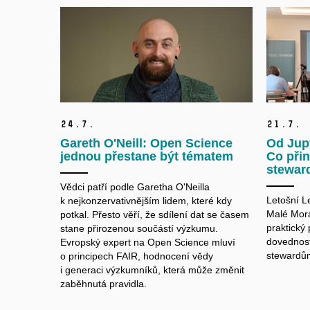
24.
7.
21.
7.
Gareth O'Neill: Open Science
Od Jup
jednou přestane být tématem
Co přin
stewar
Vědci patří podle Garetha O'Neilla
Letošní L
k nejkonzervativnějším lidem, které kdy
Malé Morá
potkal. Přesto věří, že sdílení dat se časem
praktický
stane přirozenou součástí výzkumu.
dovednost
Evropský expert na Open Science mluví
stewardů
o principech FAIR, hodnocení vědy
i generaci výzkumníků, která může změnit
zaběhnutá pravidla.