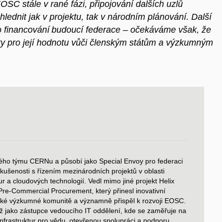
EOSC stále v rané fázi, připojování dalších uzlů
lednit jak v projektu, tak v národním plánování. Další
ho financování budoucí federace – očekáváme však, že
y pro její hodnotu vůči členským státům a výzkumným
ckého týmu CERNu a
působí jako Special Envoy pro federaci
kušenosti s
řízením mezinárodních projektů v
oblasti
ur a
cloudových technologií. Vedl mimo jiné projekt Helix
re-Commercial Procurement, který přinesl inovativní
ské výzkumné komunitě a
významně přispěl k
rozvoji EOSC.
 jako zástupce vedoucího IT oddělení, kde se zaměřuje na
nfrastruktur pro vědu, otevřenou spolupráci a
podporu