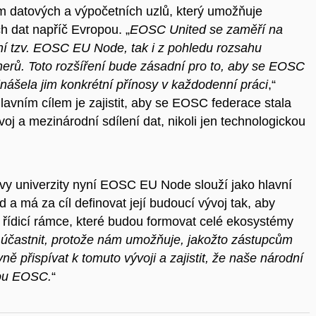
m datových a výpočetních uzlů, který umožňuje
h dat napříč Evropou. „
EOSC United se zaměří na
jení tzv. EOSC EU Node, tak i z pohledu rozsahu
tnerů. Toto rozšíření bude zásadní pro to, aby se EOSC
inášela jim konkrétní přínosy v každodenní práci
,“
Hlavním cílem je zajistit, aby se EOSC federace stala
j a mezinárodní sdílení dat, nikoli jen technologickou
y univerzity nyní EOSC EU Node slouží jako hlavní
 má za cíl definovat její budoucí vývoj tak, aby
 řídicí rámce, které budou formovat celé ekosystémy
 účastnit, protože nám umožňuje, jakožto zástupcům
 přispívat k tomuto vývoji a zajistit, že naše národní
bou EOSC.
“