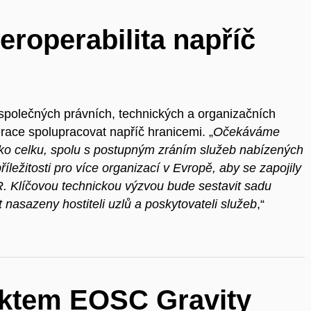
eroperabilita napříč
 společných právních, technických a organizačních
race spolupracovat napříč hranicemi. „
Očekáváme
jako celku, spolu s postupným zráním služeb nabízených
ležitosti pro více organizací v Evropě, aby se zapojily
R. Klíčovou technickou výzvou bude sestavit sadu
t nasazeny hostiteli uzlů a poskytovateli služeb
,“
ektem EOSC Gravity