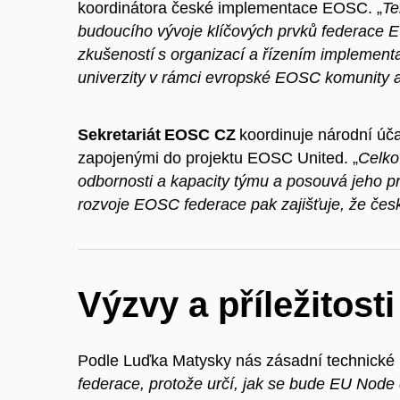
koordinátora české implementace EOSC. „
Te
budoucího vývoje klíčových prvků federace E
zkušeností s organizací a řízením implementa
univerzity v rámci evropské EOSC komunity a č
Sekretariát EOSC CZ
koordinuje národní úča
zapojenými do projektu EOSC United. „
Celko
odbornosti a kapacity týmu a posouvá jeho prá
rozvoje EOSC federace pak zajišťuje, že česk
Výzvy a příležitost
Podle Luďka Matysky nás zásadní technické p
federace, protože určí, jak se bude EU Node 