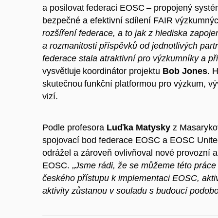
a posilovat federaci EOSC – propojený systé
bezpečné a efektivní sdílení FAIR výzkumnýc
rozšíření federace, a to jak z hlediska zapo
a rozmanitosti příspěvků od jednotlivých par
federace stala atraktivní pro výzkumníky a př
vysvětluje koordinátor projektu
Bob Jones
. 
skutečnou funkční platformou pro výzkum, vývo
vizí.
Podle profesora
Luďka Matysky
z Masarykov
spojovací bod federace EOSC a EOSC United a
odrážel a zároveň ovlivňoval nové provozní a
EOSC. „
Jsme rádi, že se můžeme této práce
českého přístupu k implementaci EOSC, aktivně
aktivity zůstanou v souladu s budoucí podo