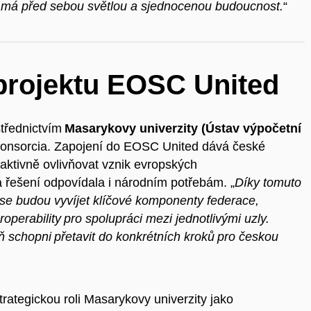
má před sebou světlou a sjednocenou budoucnost.
“
 projektu EOSC United
střednictvím
Masarykovy univerzity (Ústav výpočetní
ů konsorcia. Zapojení do EOSC United dává české
aktivně ovlivňovat vznik evropských
á řešení odpovídala i národním potřebám. „
Díky tomuto
 se budou vyvíjet klíčové komponenty federace,
perability pro spolupráci mezi jednotlivými uzly.
schopni přetavit do konkrétních kroků pro českou
rategickou roli Masarykovy univerzity jako