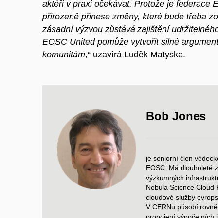
aktéři v praxi očekávat. Protože je federace 
přirozeně přinese změny, které bude třeba zoh
zásadní výzvou zůstává zajištění udržitelné
EOSC United pomůže vytvořit silné argument
komunitám
,“ uzavírá Luděk Matyska.
Bob Jones
je seniorní člen věde
EOSC. Má dlouholeté z
výzkumných infrastrukt
Nebula Science Cloud P
cloudové služby evrop
V
CERNu působí rovněž
propojení výpočetních i