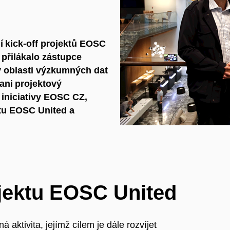
í kick-off projektů EOSC
 přilákalo zástupce
 v oblasti výzkumných dat
ani projektový
iniciativy EOSC CZ,
ktu EOSC United a
jektu EOSC United
aktivita, jejímž cílem je dále rozvíjet