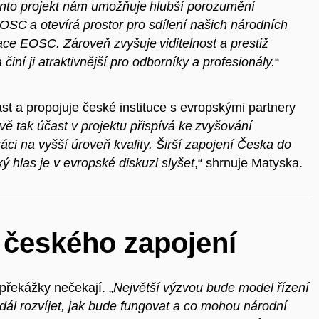
nto projekt nám umožňuje hlubší porozumění
OSC a otevírá prostor pro sdílení našich národních
ce EOSC. Zároveň zvyšuje viditelnost a prestiž
iní ji atraktivnější pro odborníky a profesionály.
“
st a propojuje české instituce s evropskými partnery
vě tak účast v projektu přispívá ke zvyšování
ci na vyšší úroveň kvality. Širší zapojení Česka do
ý hlas je v evropské diskuzi slyšet
,“ shrnuje Matyska.
i českého zapojení
řekážky nečekají. „
Největší výzvou bude model řízení
dál rozvíjet, jak bude fungovat a co mohou národní