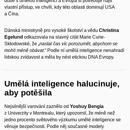
době s umělou inteligencí a Evropa si potřebuje najít
vlastní přístup, ve chvíli, kdy této oblasti dominují USA
a Čína.
Dánská ministryně pro vysoké školství a vědu
Christina
Egelund
odkazovala na slavný citát Marie Curie-
Skłodowské, že „
nastal čas víc porozumět, abychom se
mohli méně obávat
.“ Podle ní umělá inteligence nenahradí
lidskou zvídavost a měla by nést etickou DNA Evropy.
Umělá inteligence halucinuje,
aby potěšila
Nejsilnější varování zaznělo od
Yoshuy Bengia
z Univerzity v Montrealu, který upozornil, že méně než
jedno procento světového výzkumu umělé inteligence se
věnuje bezpečnosti. Podle něj současné modely