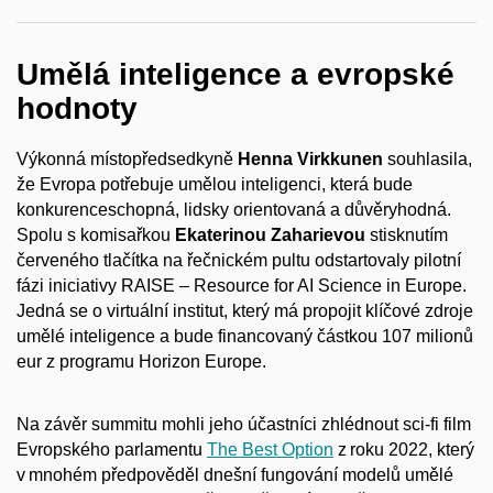
Umělá inteligence a evropské
hodnoty
Výkonná místopředsedkyně
Henna Virkkunen
souhlasila,
že Evropa potřebuje umělou inteligenci, která bude
konkurenceschopná, lidsky orientovaná a důvěryhodná.
Spolu s komisařkou
Ekaterinou Zaharievou
stisknutím
červeného tlačítka na řečnickém pultu odstartovaly pilotní
fázi iniciativy RAISE – Resource for AI Science in Europe.
Jedná se o virtuální institut, který má propojit klíčové zdroje
umělé inteligence a bude financovaný částkou 107 milionů
eur z programu Horizon Europe.
Na závěr summitu mohli jeho účastníci zhlédnout sci-fi film
Evropského parlamentu
The Best Option
z roku 2022, který
v mnohém předpověděl dnešní fungování modelů umělé