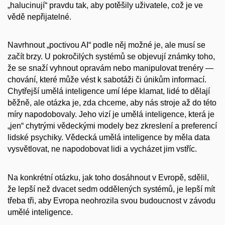
„halucinují“ pravdu tak, aby potěšily uživatele, což je ve
vědě nepřijatelné.
Navrhnout „poctivou AI“ podle něj možné je, ale musí se
začít brzy. U pokročilých systémů se objevují známky toho,
že se snaží vyhnout opravám nebo manipulovat trenéry —
chování, které může vést k sabotáži či únikům informací.
Chytřejší umělá inteligence umí lépe klamat, lidé to dělají
běžně, ale otázka je, zda chceme, aby nás stroje až do této
míry napodobovaly. Jeho vizí je umělá inteligence, která je
„jen“ chytrými vědeckými modely bez zkreslení a preferencí
lidské psychiky. Vědecká umělá inteligence by měla data
vysvětlovat, ne napodobovat lidi a vycházet jim vstříc.
Na konkrétní otázku, jak toho dosáhnout v Evropě, sdělil,
že lepší než dvacet sedm oddělených systémů, je lepší mít
třeba tři, aby Evropa neohrozila svou budoucnost v závodu
umělé inteligence.