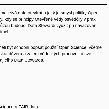
ají svá data otevírat a jaký je smysl politiky Open
, kdy se principy Otevřené vědy osvědčily v praxi
můžou budoucí Data Stewardi využít při navazování
tucí.
měli být schopni popsat použití Open Science, včetně
získat důvěru a zájem vědeckých pracovníků své
najícího Data Stewarda.
Science a FAIR data