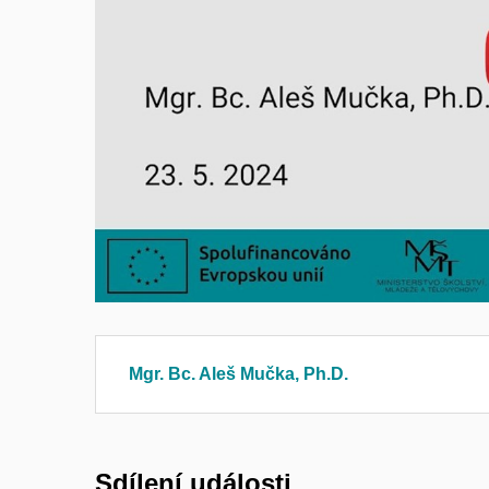
Povolit cookies a přehr
Mgr. Bc. Aleš Mučka, Ph.D.
Sdílení události