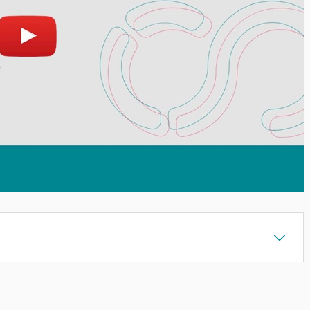
át
Otevřít na youtube.com