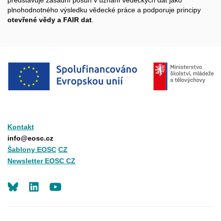
představuje zásadní posun v uznání vědeckých dat jako
plnohodnotného výsledku vědecké práce a podporuje principy
otevřené vědy a FAIR dat
.
Kontakt
info@eosc.cz
Šablony EOSC
CZ
Newsletter EOSC CZ
LinkedIn
Youtube