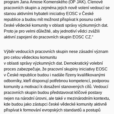
program Jana Ámose Komenského (OP JAK). Členové
pracovních skupin a zejména jejich nově volení vedoucí se
stanou aktivními hybateli iniciativy EOSC v České
republice a budou mít možnost přispívat k posunu celé
české vědecké komunity v oblasti správy výzkumných dat.
Proto je pro velmi důležité, aby jednotliví vědci zvážili
aktivní zapojení do pracovních skupin EOSC CZ.“
Výběr vedoucích pracovních skupin nese zásadní význam
pro celou vědeckou komunitu
v oblasti správy výzkumných dat. Demokratický volební
proces zabezpečuje, že pracovní skupiny iniciativy EOSC
v České republice budou i nadále řízeny kvalifikovanými
odborníky, kteří disponují potřebnou kompetencí, podporou
komunity a motivací k dosažení stanovených cílů. Vedoucí
pracovních skupin budou představovat klíčové postavy
nejen na národní úrovni, ale také v mezinárodním kontextu,
kde budou jako zástupci české vědecké komunity aktivně
přispívat k formování evropských standardů a postupů