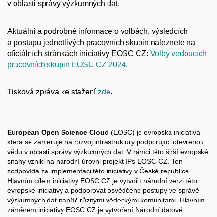
v oblasti správy výzkumných dat.
Aktuální a podrobné informace o volbách, výsledcích
a postupu jednotlivých pracovních skupin naleznete na
oficiálních stránkách iniciativy EOSC CZ:
Volby vedoucích
pracovních skupin EOSC
CZ 2024
.
Tisková zpráva ke stažení
zde
.
European Open Science Cloud
(EOSC) je evropská iniciativa,
která se zaměřuje na rozvoj infrastruktury podporující otevřenou
vědu v oblasti správy výzkumných dat. V rámci této širší evropské
snahy vznikl na národní úrovni projekt IPs EOSC-CZ. Ten
zodpovídá za implementaci této iniciativy v České republice.
Hlavním cílem iniciativy EOSC CZ je vytvořit národní verzi této
evropské iniciativy a podporovat osvědčené postupy ve správě
výzkumných dat napříč různými vědeckými komunitami. Hlavním
záměrem iniciativy EOSC CZ je vytvoření Národní datové