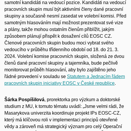
samotní kandidáti na vedoucí pozice. Kandidáti na vedoucí
pracovních skupin musí být aktivními členy dané pracovní
skupiny a současně nesmí zasedat ve volební komisi. Před
samotným hlasováním mají možnost prezentovat své vize
a plány, takže mohou ostatním členům přiblížit, jakým
způsobem plánují přispět k dosažení cílů EOSC CZ.
Členové pracovních skupin budou moci vybrat svého
vedoucího v průběhu třídenního období od 18. do 21. 3.
2024. Volební komise pracovních skupin, složená ze dvou
členů dané pracovní skupiny a tajemníka, bude pečlivě
monitorovat průběh hlasování, aby bylo zajištěno jeho
řádné provedení v souladu se
Statutem a Jednacím řádem
pracovních skupin iniciativy EOSC v České republice
.
Šárka Pospíšilová
, prorektorka pro výzkum a doktorské
studium z MU, k tomuto tématu uvádí: „Jsme velmi rádi, že
Masarykova univerzita koordinuje projekt IPs EOSC-CZ,
který má klíčovou roli v implementaci principů otevřené
vědy a zároveň má strategický význam pro celý Operační