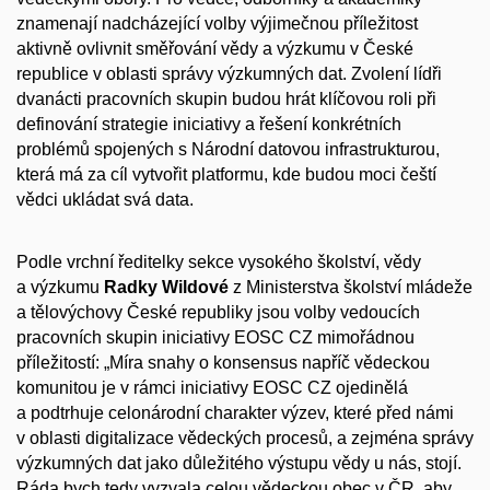
znamenají nadcházející volby výjimečnou příležitost
aktivně ovlivnit směřování vědy a výzkumu v České
republice v oblasti správy výzkumných dat. Zvolení lídři
dvanácti pracovních skupin budou hrát klíčovou roli při
definování strategie iniciativy a řešení konkrétních
problémů spojených s Národní datovou infrastrukturou,
která má za cíl vytvořit platformu, kde budou moci čeští
vědci ukládat svá data.
Podle vrchní ředitelky sekce vysokého školství, vědy
a výzkumu
Radky Wildové
z Ministerstva školství mládeže
a tělovýchovy České republiky jsou volby vedoucích
pracovních skupin iniciativy EOSC CZ mimořádnou
příležitostí: „Míra snahy o konsensus napříč vědeckou
komunitou je v rámci iniciativy EOSC CZ ojedinělá
a podtrhuje celonárodní charakter výzev, které před námi
v oblasti digitalizace vědeckých procesů, a zejména správy
výzkumných dat jako důležitého výstupu vědy u nás, stojí.
Ráda bych tedy vyzvala celou vědeckou obec v ČR, aby