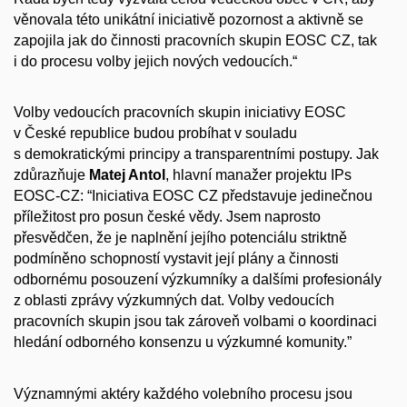
věnovala této unikátní iniciativě pozornost a aktivně se
zapojila jak do činnosti pracovních skupin EOSC CZ, tak
i do procesu volby jejich nových vedoucích.“
Volby vedoucích pracovních skupin iniciativy EOSC
v České republice budou probíhat v souladu
s demokratickými principy a transparentními postupy. Jak
zdůrazňuje
Matej Antol
, hlavní manažer projektu IPs
EOSC-CZ: “Iniciativa EOSC CZ představuje jedinečnou
příležitost pro posun české vědy. Jsem naprosto
přesvědčen, že je naplnění jejího potenciálu striktně
podmíněno schopností vystavit její plány a činnosti
odbornému posouzení výzkumníky a dalšími profesionály
z oblasti zprávy výzkumných dat. Volby vedoucích
pracovních skupin jsou tak zároveň volbami o koordinaci
hledání odborného konsenzu u výzkumné komunity.”
Významnými aktéry každého volebního procesu jsou