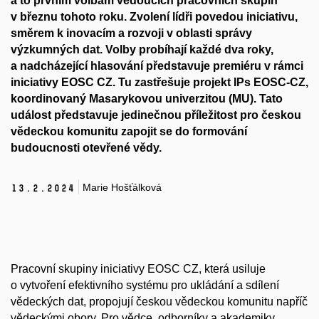
a to prvním volbám vedoucích pracovních skupin
v březnu tohoto roku. Zvolení lídři povedou iniciativu,
směrem k inovacím a rozvoji v oblasti správy
výzkumných dat. Volby probíhají každé dva roky,
a nadcházející hlasování představuje premiéru v rámci
iniciativy EOSC CZ. Tu zastřešuje projekt IPs EOSC-CZ,
koordinovaný Masarykovou univerzitou (MU). Tato
událost představuje jedinečnou příležitost pro českou
vědeckou komunitu zapojit se do formování
budoucnosti otevřené vědy.
Marie Hošťálková
13.
2.
2024
Pracovní skupiny iniciativy EOSC CZ, která usiluje
o vytvoření efektivního systému pro ukládání a sdílení
vědeckých dat, propojují českou vědeckou komunitu napříč
vědeckými obory. Pro vědce, odborníky a akademiky