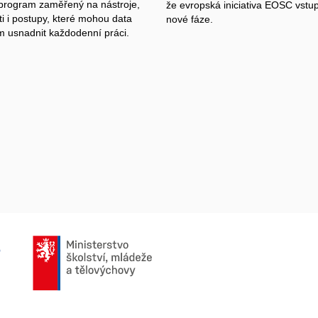
 program zaměřený na nástroje,
že evropská iniciativa EOSC vstu
i i postupy, které mohou data
nové fáze.
m
usnadnit každodenní práci.