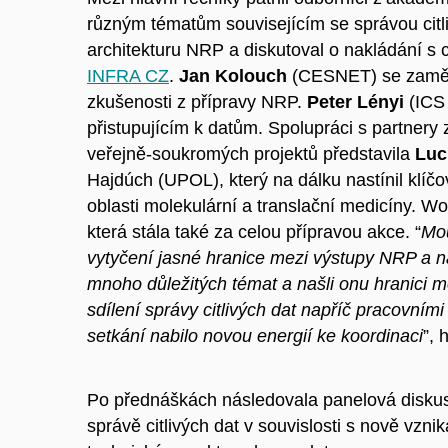
různým tématům souvisejícím se správou citl
architekturu NRP a diskutoval o nakládání s ci
INFRA CZ
.
Jan Kolouch
(CESNET) se zaměřil
zkušenosti z přípravy NRP.
Peter Lényi
(ICS 
přistupujícím k datům. Spolupráci s partnery 
veřejně-soukromých projektů představila
Luc
Hajdúch (UPOL), který na dálku nastínil klíčov
oblasti molekulární a translační medicíny. 
která stála také za celou přípravou akce. “
Mou
vytyčení jasné hranice mezi výstupy NRP a n
mnoho důležitých témat a našli onu hranici m
sdílení správy citlivých dat napříč pracovn
setkání nabilo novou energií ke koordinaci
”,
Po přednáškách následovala panelová diskuse
správě citlivých dat v souvislosti s nově vznik