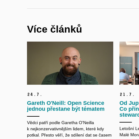
Více článků
24.
7.
21.
7.
Gareth O'Neill: Open Science
Od Jup
jednou přestane být tématem
Co přin
stewar
Vědci patří podle Garetha O'Neilla
Letošní L
k nejkonzervativnějším lidem, které kdy
Malé Morá
potkal. Přesto věří, že sdílení dat se časem