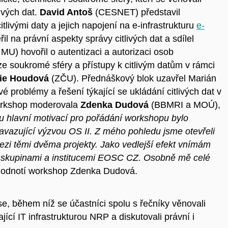
ivých dat.
David Antoš
(CESNET) představil
tlivými daty a jejich napojení na e-infrastrukturu
e-
 na právní aspekty správy citlivých dat a sdílel
MU) hovořil o autentizaci a autorizaci osob
ze soukromé sféry a přístupy k citlivým datům v rámci
ie Houdová
(ZČU). Přednáškový blok uzavřel Marián
é problémy a řešení týkající se ukládání citlivých dat v
Workshop moderovala
Zdenka Dudová
(BBMRI a MOÚ),
 hlavní motivací pro pořádání workshopu bylo
avazující výzvou OS II. Z mého pohledu jsme otevřeli
ezi těmi dvěma projekty. Jako vedlejší efekt vnímám
ími skupinami a institucemi EOSC CZ. Osobně mě celé
 hodnotí workshop Zdenka Dudová.
, během níž se účastníci spolu s řečníky věnovali
ající IT infrastrukturou NRP a diskutovali právní i