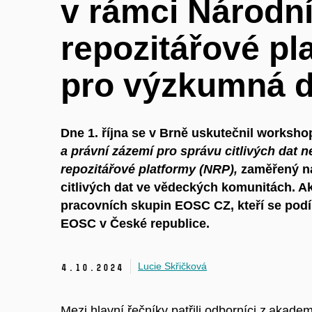
v rámci Národn
repozitářové pl
pro výzkumná d
Dne 1. října se v Brně uskutečnil worksh
a právní zázemí pro správu citlivých dat 
repozitářové platformy (NRP),
zaměřený na
citlivých dat ve vědeckých komunitách. A
pracovních skupin EOSC CZ, kteří se podí
EOSC v České republice.
Lucie Skřičková
4.
10.
2024
Mezi hlavní řečníky patřili odborníci z akadem