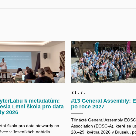
21.
7.
yterLabu k metadatům:
#13 General Assembly:
esla Letní škola pro data
po roce 2027
dy 2026
Třinácté General Assembly EOSC
etní škola pro data
stewardy
na
Association (EOSC-A), které se u
vce v Jeseníkách nabídla
28.–29. května 2026 v Bruselu, po