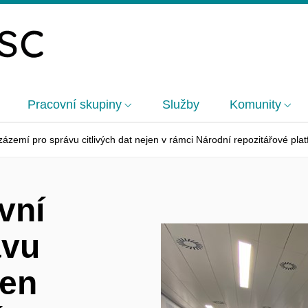
Pracovní skupiny
Služby
Komunity
zázemí pro správu citlivých dat nejen v rámci Národní repozitářové pl
vní
ávu
jen