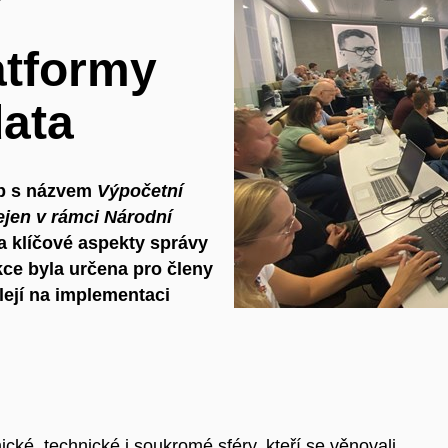
í
atformy
ata
op s názvem
Výpočetní
nejen v rámci Národní
 klíčové aspekty správy
kce byla určena pro členy
lejí na implementaci
ické, technické i soukromé sféry, kteří se věnovali