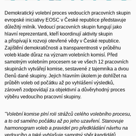
Demokratický volební proces vedoucích pracovních skupin
evropské iniciativy EOSC v České republice představuje
důležitý milník. Vedoucí pracovních skupin fungují jako
hlavní reprezentanti, kteří koordinují aktivity skupin
a přispívají k rozvoji otevřené vědy v České republice.
Zajištění demokratičnosti a transparentnosti v průběhu
voleb klade důraz na význam volebních komisí. Před
samotným volebním procesem se ve všech 12 pracovních
skupinách vytvářejí komise, sestavené z tajemníka a dvou
členů dané skupiny. Jejich hlavním úkolem je dohlížet na
průběh voleb od počátku až po vyhlášení výsledků,
zároveň zodpovídají za objektivní a důvěryhodný proces
výběru vedoucího pracovní skupiny.
"Volební komise plní roli strážců celého volebního procesu,
a to od samého počátku až po jeho uzavření. Stanovuje
harmonogram voleb a pravidel pro předkládání návrhu na
vedoucího a také vyhlašuje samotný sběr kandidátů.