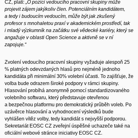
CZ, platí:
„O pozici vedoucího pracovní skupiny může
projevit zájem jakýkoliv člen. Potenciálním kandidátem,
a tedy i budoucím vedoucím, může být jak zkušený
profesor s mnohaletou praxí v akademickém prostředí, tak
i mladý výzkumník na začátku své vědecké kariéry, který se
angažuje v oblasti Open Science a aktivně se v ní
zapojuje.“
Zvolení vedoucího pracovní skupiny vyžaduje alespoň 25
% platných odevzdaných hlasů pro nejméně jednoho
kandidáta při minimální 30% volební účasti. To zajišťuje, že
volba bude odrazem široké podpory v rámci skupiny.
Hlasování probíhá anonymně pomocí standardizovaného
volebního softwaru, který představuje otevřenou
a bezpečnou platformu pro demokratický průběh voleb. Po
uzávěrce hlasování a vyhodnocení výsledků bude
vyhlášen vítěz volby, tedy kandidát s nejvyšší podporou.
Sekretariát EOSC CZ zveřejní úspěšné uchazeče také na
oficiální webové stránce iniciativy EOSC CZ.