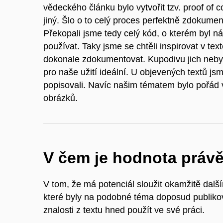
vědeckého článku bylo
vytvořit tzv. proof of
jiný. Šlo o to celý proces perfektně zdokumen
Překopali jsme tedy celý kód, o kterém byl ná
používat. Taky jsme se chtěli inspirovat v te
dokonale zdokumentovat. Kupodivu jich nebyl
pro naše užití ideální. U objevených textů js
popisovali. Navíc našim tématem bylo pořád 
obrázků.
V čem je hodnota práv
V tom, že má potenciál sloužit okamžitě dalš
které byly na podobné téma doposud publiko
znalosti z textu hned použít ve své práci.