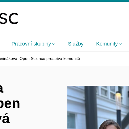
Pracovní skupiny
Služby
Komunity
anináková: Open Science prospívá komunitě
a
pen
vá