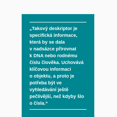
„Takový deskriptor je
specifická informace,
která by se dala
v nadsázce přirovnat
k DNA nebo rodnému
číslu člověka. Uchovává
klíčovou informaci
o objektu, a proto je
potřeba být ve
vyhledávání ještě
pečlivější, než kdyby šlo
o čísla.“