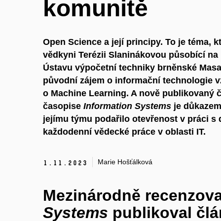
komunitě
Open Science a její principy. To je téma, 
vědkyni Terézii Slaninákovou působící na 
Ústavu výpočetní techniky brněnské Masar
původní zájem o informační technologie vz
o Machine Learning. A nově publikovaný 
časopise
Information Systems
je důkazem 
jejímu týmu podařilo otevřenost v práci s 
každodenní vědecké práce v oblasti IT.
Marie Hošťálková
1.
11.
2023
Mezinárodně recenzov
Systems
publikoval čl