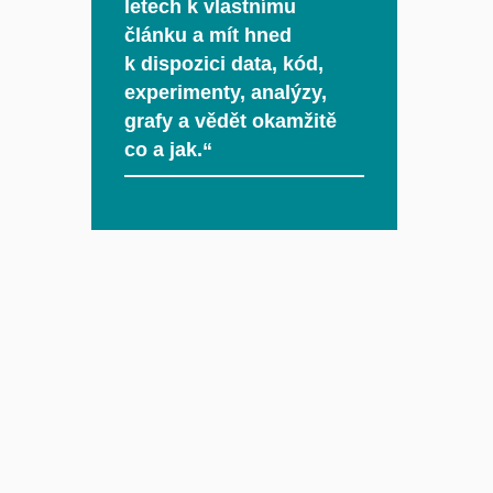
letech k vlastnímu
článku a mít hned
k dispozici data, kód,
experimenty, analýzy,
grafy a vědět okamžitě
co a jak.“