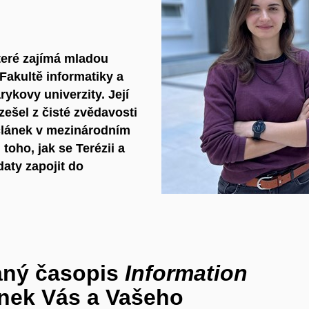
které zajímá mladou
Fakultě informatiky a
ykovy univerzity. Její
ešel z čisté zvědavosti
článek v mezinárodním
toho, jak se Terézii a
daty zapojit do
aný časopis
Information
ánek Vás a Vašeho