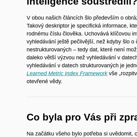
inteligence soustředili
V obou našich článcích šlo především o obrázk
Takový deskriptor je specifická informace, k
rodnému číslu člověka. Uchovává klíčovou inf
vyhledávání ještě pečlivější, než kdyby šlo 
nestrukturovaných – tedy dat, které není mož
daleko větší výzvou než vyhledávání v datec
vyhledávání v datech strukturovaných je jed
Learned Metric Index Framework
vše „rozpitv
otevřené vědy.
Co byla pro Vás při zp
Na začátku všeho bylo potřeba si uvědomit, c