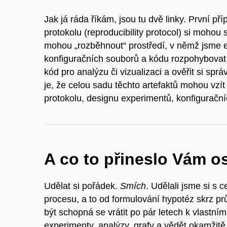
Jak já ráda říkám, jsou tu dvě linky. První p
protokolu (reproducibility protocol) si mohou
mohou „rozběhnout“ prostředí, v němž jsme ex
konfiguračních souborů a kódu rozpohybovat
kód pro analýzu či vizualizaci a ověřit si sp
je, že celou sadu těchto artefaktů mohou vzít a
protokolu, designu experimentů, konfigurační
A co to přineslo Vám 
Udělat si pořádek.
Smích
. Udělali jsme si 
procesu, a to od formulování hypotéz
skrz pr
být schopná se vrátit po pár letech k vlastním
experimenty, analýzy, grafy a vědět okamžitě 