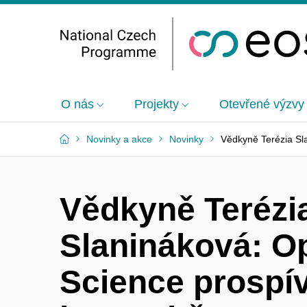
O nás
Projekty
Otevřené výzvy
Novinky a akce
Novinky
Vědkyně Terézia Sl
Vědkyně Terézi
Slanináková: O
Science prospí