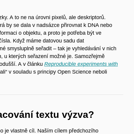
?
y. A to ne na úrovni pixelů, ale deskriptorů.
terá by se dala v nadsázce přirovnat k DNA nebo
ormaci o objektu, a proto je potřeba být ve
o čísla. Když máme datovou sadu dat
né smysluplně seřadit – tak je vyhledávání v nich
h, u kterých seřazení možné je. Samozřejmě
nodušší. A v článku
Reproducible experiments with
ali“ v souladu s principy Open Science neboli
racování textu výzva?
o je vlastně cíl. Naším cílem předchozího