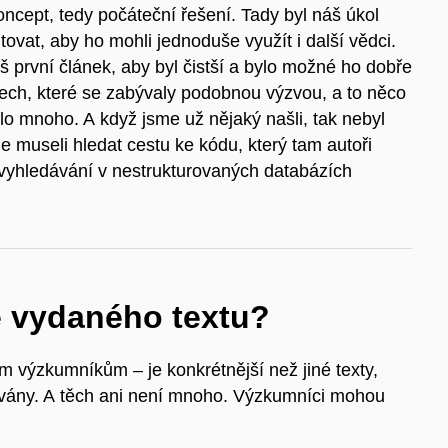
 concept, tedy počáteční řešení.
Tady byl náš úkol
tovat, aby ho mohli jednoduše využít i další vědci.
š první článek, aby byl čistší a bylo možné ho dobře
xtech, které se zabývaly podobnou výzvou, a to něco
o mnoho. A když jsme už nějaký našli, tak nebyl
me museli hledat cestu ke kódu, který tam autoři
vyhledávání v nestrukturovaných databázích
ě vydaného textu?
ím výzkumníkům – je konkrétnější než jiné texty,
vány. A těch ani není mnoho. Výzkumníci mohou