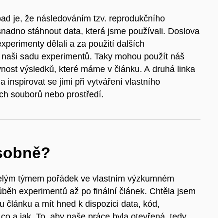
řípad je, že následováním tzv. reprodukčního
 snadno stáhnout data, která jsme používali. Doslova
perimenty dělali a za použití dalších
 naši sadu experimentů. Taky mohou použít náš
rávnost výsledků, které máme v článku. A druhá linka
 inspirovat se jimi při vytváření vlastního
ch souborů nebo prostředí.
osobně?
s celým týmem pořádek ve vlastním výzkumném
ůběh experimentů až po finální článek. Chtěla jsem
u článku a mít hned k dispozici data, kód,
co a jak. To, aby naše práce byla otevřená, tedy