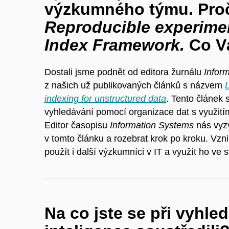
výzkumného týmu. Proč
Reproducible experimen
Index Framework.
Co V
Dostali jsme podnět od editora žurnálu
Infor
z našich už publikovaných článků s názvem
indexing for unstructured data
.
Tento článek 
vyhledávání pomocí organizace dat s využitím
Editor časopisu
Information Systems
nás vyzv
v tomto článku a rozebrat krok po kroku. Vznik
použít i další výzkumníci v IT a využít ho ve s
Na co jste se při vyhl