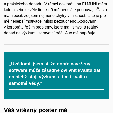
a praktického dopadu. V rámci doktorátu na FI MUNI mám
kolem sebe skvělé lidi, kteří mě neustále posouvají. Často
mám pocit, že jsem nejméně chytrý v místnosti, a to je pro
mě nejlepší motivace. Místo bezduchého „kódování“
v korporátu řeším problémy, které mají smysl a reálný
dopad na výzkum i zdravotní péči. A to mě naplňuje.
„Uvědomil jsem si, že dobře navržený
software může zásadně ovlivnit kvalitu dat,
na nichž stojí výzkum, a tím i kvalitu
samotné vědy.“
Váš vítězný poster má