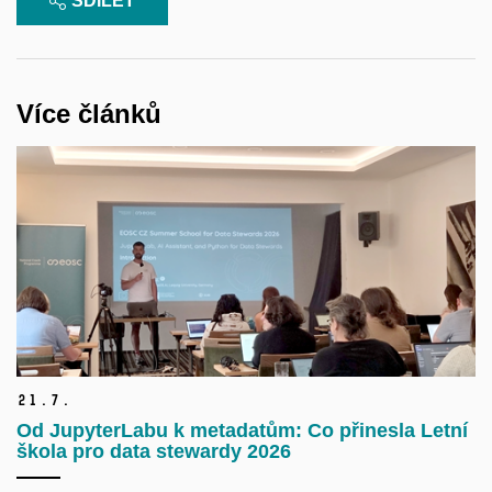
SDÍLET
Více článků
21.
7.
Od JupyterLabu k metadatům: Co přinesla Letní
škola pro data stewardy 2026