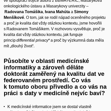
ve spolupráci trojice autorů z BBMRI-ERIC
, Masarykova
o
n
kologick
é
ho
ú
stavu
a Masarykovy univerzity –
Radovana
Tomášika
,
Ivana
Mahúta
a
Simony
Menšíkové
. O tom, jak se rodil nápad oceněného projektu
a proč je kvalita dat vždy otázkou kontextu, jsme hovořili
s
Radovanem
Tomášikem
.
V rozhovoru vysvětluje, proč je
kvalita dat vždy otázkou kontextu, jak funguje
princip
differential
privacy
*
a proč by výzkumná data měla
mít „dlouhý život“.
Působíte v oblasti medicínské
informatiky a zároveň děláte
doktorát zaměřený na kvalitu dat ve
federovaném prostředí. Co vás
k tomuto oboru přivedlo a co vás na
práci s daty v medicíně nejvíc baví?
K medicínské informatice jsem se dostal vlastně