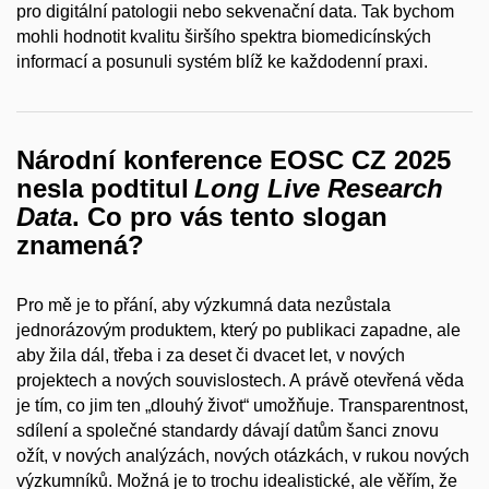
pro digitální patologii nebo sekvenační data. Tak bychom
mohli hodnotit kvalitu širšího spektra biomedicínských
informací a posunuli systém blíž ke každodenní praxi.
Národní konference EOSC CZ 2025
nesla podtitul
Long Live Research
Data
. Co pro vás tento slogan
znamená?
Pro mě je to přání, aby výzkumná data nezůstala
jednorázovým produktem, který po publikaci zapadne, ale
aby žila dál, třeba i za deset či dvacet let, v nových
projektech a nových souvislostech. A právě otevřená věda
je tím, co jim ten „dlouhý život“ umožňuje. Transparentnost,
sdílení a společné standardy dávají datům šanci znovu
ožít, v nových analýzách, nových otázkách, v rukou nových
výzkumníků. Možná je to trochu idealistické, ale věřím, že