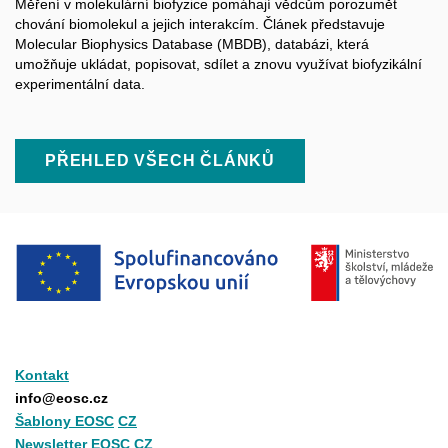
Měření v molekulární biofyzice pomáhají vědcům porozumět
chování biomolekul a jejich interakcím. Článek představuje
Molecular Biophysics Database (MBDB), databázi, která
umožňuje ukládat, popisovat, sdílet a znovu využívat biofyzikální
experimentální data.
PŘEHLED VŠECH ČLÁNKŮ
Kontakt
info@eosc.cz
Šablony EOSC
CZ
Newsletter EOSC CZ