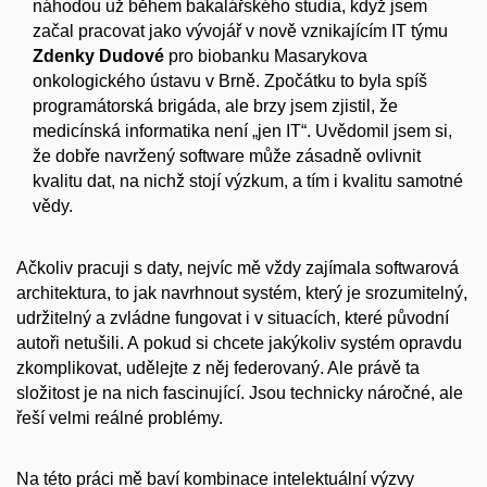
náhodou už během bakalářského studia, když jsem
začal pracovat jako vývojář v nově vznikajícím IT týmu
Zdenky Dudové
pro biobanku Masarykova
onkologického ústavu v Brně. Zpočátku to byla spíš
programátorská brigáda, ale brzy jsem zjistil, že
medicínská informatika není „jen IT“. Uvědomil jsem si,
že dobře navržený software může zásadně ovlivnit
kvalitu dat, na nichž stojí výzkum, a tím i kvalitu samotné
vědy.
Ačkoliv pracuji s daty, nejvíc mě vždy zajímala softwarová
architektura, to jak navrhnout systém, který je srozumitelný,
udržitelný a zvládne fungovat i v situacích, které původní
autoři netušili. A pokud si chcete jakýkoliv systém opravdu
zkomplikovat, udělejte z něj federovaný. Ale právě ta
složitost je na nich fascinující. Jsou technicky náročné, ale
řeší velmi reálné problémy.
Na této práci mě baví kombinace intelektuální výzvy