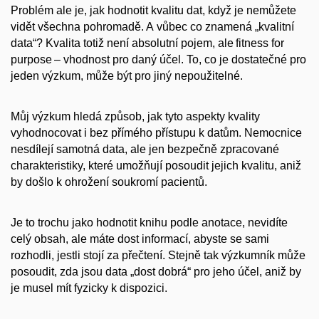
Problém ale je, jak hodnotit kvalitu dat, když je nemůžete
vidět všechna pohromadě. A vůbec co znamená „kvalitní
data“? Kvalita totiž není absolutní pojem, ale fitness for
purpose – vhodnost pro daný účel. To, co je dostatečné pro
jeden výzkum, může být pro jiný nepoužitelné.
Můj výzkum hledá způsob, jak tyto aspekty kvality
vyhodnocovat i bez přímého přístupu k datům. Nemocnice
nesdílejí samotná data, ale jen bezpečně zpracované
charakteristiky, které umožňují posoudit jejich kvalitu, aniž
by došlo k ohrožení soukromí pacientů.
Je to trochu jako hodnotit knihu podle anotace, nevidíte
celý obsah, ale máte dost informací, abyste se sami
rozhodli, jestli stojí za přečtení. Stejně tak výzkumník může
posoudit, zda jsou data „dost dobrá“ pro jeho účel, aniž by
je musel mít fyzicky k dispozici.