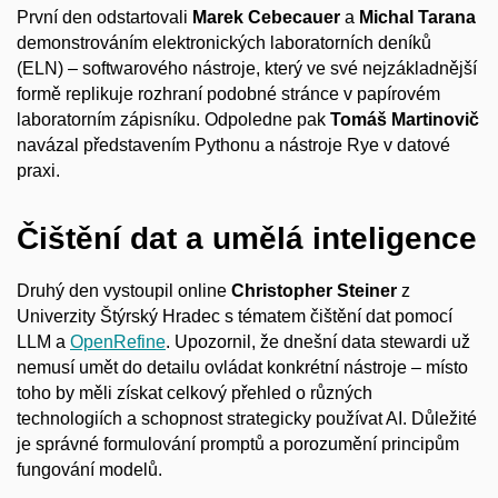
První den odstartovali
Marek Cebecauer
a
Michal Tarana
demonstrováním elektronických laboratorních deníků
(ELN) – softwarového nástroje, který ve své nejzákladnější
formě replikuje rozhraní podobné stránce v papírovém
laboratorním zápisníku. Odpoledne pak
Tomáš Martinovič
navázal představením Pythonu a nástroje Rye v datové
praxi.
Čištění dat a umělá inteligence
Druhý den vystoupil online
Christopher Steiner
z
Univerzity Štýrský Hradec s tématem čištění dat pomocí
LLM a
OpenRefine
. Upozornil, že dnešní data stewardi už
nemusí umět do detailu ovládat konkrétní nástroje – místo
toho by měli získat celkový přehled o různých
technologiích a schopnost strategicky používat AI. Důležité
je správné formulování promptů a porozumění principům
fungování modelů.