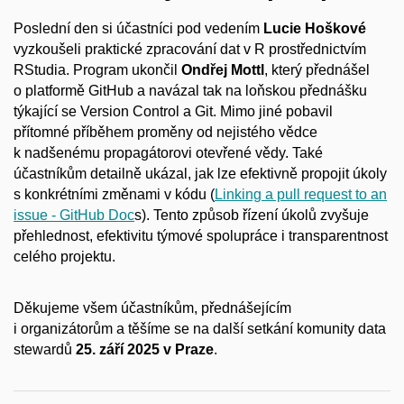
Poslední den si účastníci pod vedením
Lucie Hoškové
vyzkoušeli praktické zpracování dat v R prostřednictvím
RStudia. Program ukončil
Ondřej Mottl
, který přednášel
o platformě GitHub a navázal tak na loňskou přednášku
týkající se Version Control a Git. Mimo jiné pobavil
přítomné příběhem proměny od nejistého vědce
k nadšenému propagátorovi otevřené vědy. Také
účastníkům detailně ukázal, jak lze efektivně propojit úkoly
s konkrétními změnami v kódu (
Linking a pull request to an
issue - GitHub Doc
s). Tento způsob řízení úkolů zvyšuje
přehlednost, efektivitu týmové spolupráce i transparentnost
celého projektu.
Děkujeme všem účastníkům, přednášejícím
i organizátorům a těšíme se na další setkání komunity data
stewardů
25. září 2025 v Praze
.