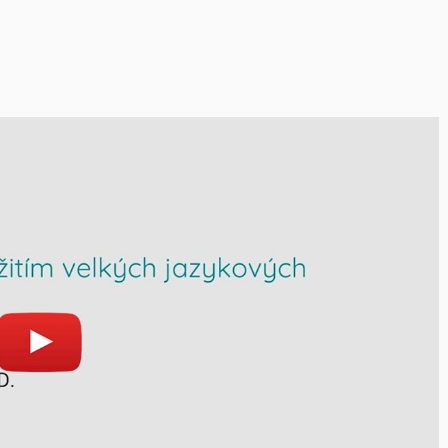
át
Otevřít na youtube.com