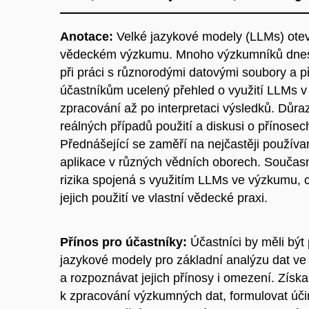
Anotace:
Velké jazykové modely (LLMs) otev
vědeckém výzkumu. Mnoho výzkumníků dnes sto
při práci s různorodými datovými soubory a p
účastníkům ucelený přehled o využití LLMs v 
zpracování až po interpretaci výsledků. Důra
reálných případů použití a diskusi o přínosec
Přednášející se zaměří na nejčastěji používa
aplikace v různých vědních oborech. Současn
rizika spojená s využitím LLMs ve výzkumu, 
jejich použití ve vlastní vědecké praxi.
Přínos pro účastníky:
Účastníci by měli být
jazykové modely pro základní analýzu dat ve
a rozpoznávat jejich přínosy i omezení. Získa
k zpracování výzkumných dat, formulovat úči