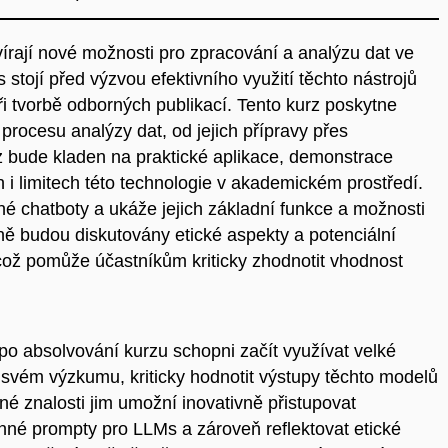
írají nové možnosti pro zpracování a analýzu dat ve
jí před výzvou efektivního využití těchto nástrojů
ři tvorbě odborných publikací. Tento kurz poskytne
procesu analýzy dat, od jejich přípravy přes
z bude kladen na praktické aplikace, demonstrace
h i limitech této technologie v akademickém prostředí.
né chatboty a ukáže jejich základní funkce a možnosti
ě budou diskutovány etické aspekty a potenciální
což pomůže účastníkům kriticky zhodnotit vhodnost
 po absolvování kurzu schopni začít využívat velké
 svém výzkumu, kriticky hodnotit výstupy těchto modelů
né znalosti jim umožní inovativně přistupovat
nné prompty pro LLMs a zároveň reflektovat etické