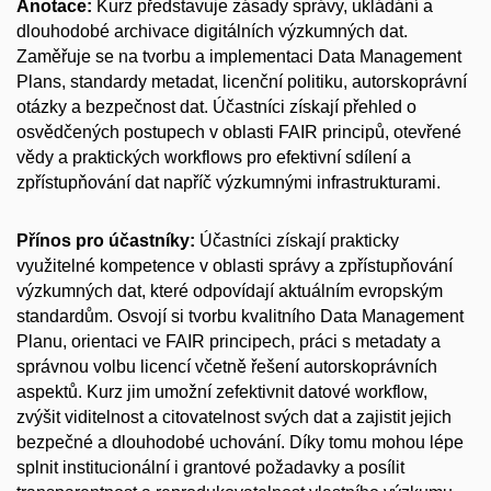
Anotace:
Kurz představuje zásady správy, ukládání a
dlouhodobé archivace digitálních výzkumných dat.
Zaměřuje se na tvorbu a implementaci Data Management
Plans, standardy metadat, licenční politiku, autorskoprávní
otázky a bezpečnost dat. Účastníci získají přehled o
osvědčených postupech v oblasti FAIR principů, otevřené
vědy a praktických workflows pro efektivní sdílení a
zpřístupňování dat napříč výzkumnými infrastrukturami.
Přínos pro účastníky:
Účastníci získají prakticky
využitelné kompetence v oblasti správy a zpřístupňování
výzkumných dat, které odpovídají aktuálním evropským
standardům. Osvojí si tvorbu kvalitního Data Management
Planu, orientaci ve FAIR principech, práci s metadaty a
správnou volbu licencí včetně řešení autorskoprávních
aspektů. Kurz jim umožní zefektivnit datové workflow,
zvýšit viditelnost a citovatelnost svých dat a zajistit jejich
bezpečné a dlouhodobé uchování. Díky tomu mohou lépe
splnit institucionální i grantové požadavky a posílit