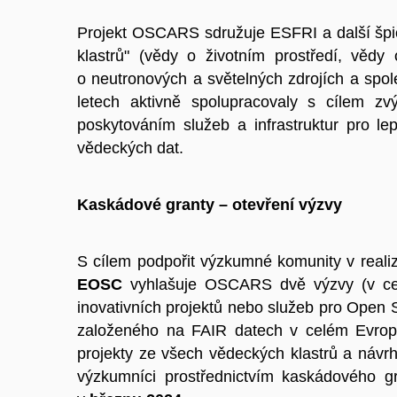
Projekt OSCARS sdružuje ESFRI a další špič
klastrů" (vědy o životním prostředí, vědy
o neutronových a světelných zdrojích a spol
letech aktivně spolupracovaly s cílem zvý
poskytováním služeb a infrastruktur pro le
vědeckých dat.
Kaskádové granty – otevření výzvy
S cílem podpořit výzkumné komunity v realiz
EOSC
vyhlašuje OSCARS dvě výzvy (v cel
inovativních projektů nebo služeb pro Open
založeného na FAIR datech v celém Evro
projekty ze všech vědeckých klastrů a návr
výzkumníci prostřednictvím kaskádového 