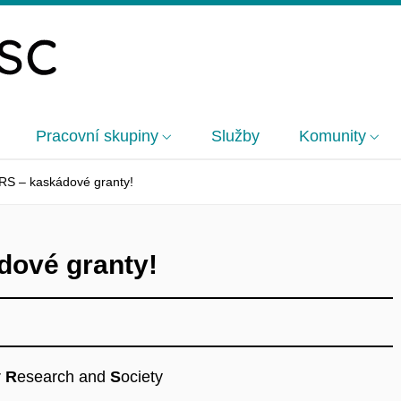
Pracovní skupiny
Služby
Komunity
RS – kaskádové granty!
dové granty!
r
R
esearch and
S
ociety