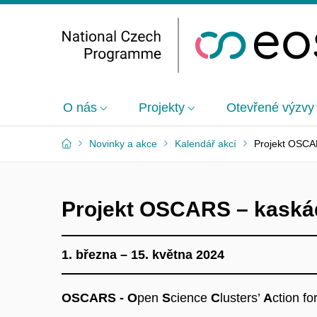
O nás
Projekty
Otevřené výzvy
Novinky a akce
Kalendář akcí
Projekt OSCA
Projekt OSCARS – kaská
1. března – 15. května 2024
OSCARS - O
pen
S
cience
C
lusters’
A
ction fo