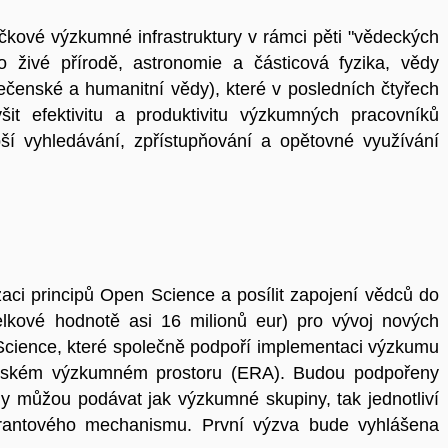
kové výzkumné infrastruktury v rámci pěti "vědeckých
 o živé přírodě, astronomie a částicová fyzika, vědy
ečenské a humanitní vědy), které v posledních čtyřech
šit efektivitu a produktivitu výzkumných pracovníků
pší vyhledávání, zpřístupňování a opětovné využívání
aci principů Open Science a posílit zapojení vědců do
kové hodnotě asi 16 milionů eur) pro vývoj nových
 Science, které společně podpoří implementaci výzkumu
pském výzkumném prostoru (ERA). Budou podpořeny
hy můžou podávat jak výzkumné skupiny, tak jednotliví
grantového mechanismu. První výzva bude vyhlášena