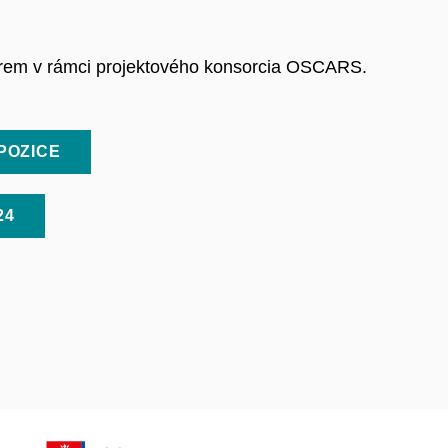
erem v rámci projektového konsorcia OSCARS.
POZICE
24