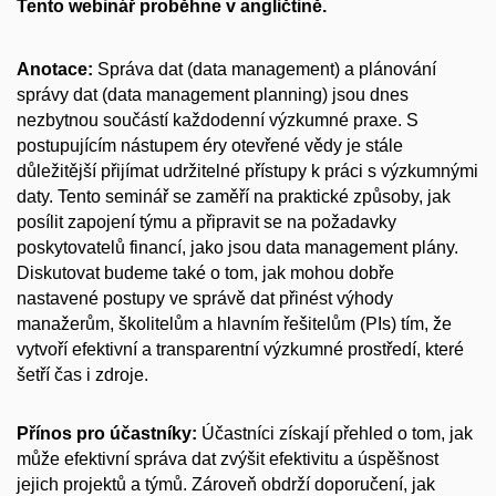
Tento webinář proběhne v angličtině.
Anotace:
Správa dat (data management) a plánování
správy dat (data management planning) jsou dnes
nezbytnou součástí každodenní výzkumné praxe. S
postupujícím nástupem éry otevřené vědy je stále
důležitější přijímat udržitelné přístupy k práci s výzkumnými
daty. Tento seminář se zaměří na praktické způsoby, jak
posílit zapojení týmu a připravit se na požadavky
poskytovatelů financí, jako jsou data management plány.
Diskutovat budeme také o tom, jak mohou dobře
nastavené postupy ve správě dat přinést výhody
manažerům, školitelům a hlavním řešitelům (PIs) tím, že
vytvoří efektivní a transparentní výzkumné prostředí, které
šetří čas i zdroje.
Přínos pro účastníky:
Účastníci získají přehled o tom, jak
může efektivní správa dat zvýšit efektivitu a úspěšnost
jejich projektů a týmů. Zároveň obdrží doporučení, jak