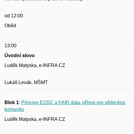
od 12:00
Oběd
13:00
Úvodní slovo
Luděk Matyska, e-INFRA CZ
Lukáš Levák, MŠMT
Blok 1
:
Principy EOSC a FAIR data, přínos pro vědeckou
komunitu
Luděk Matyska, e-INFRA CZ