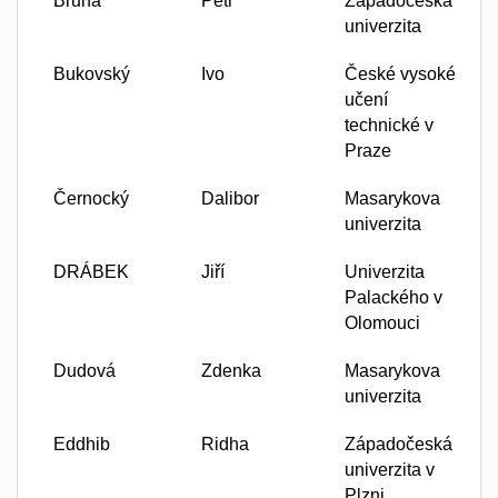
Brůha
Petr
Zapadoceska
univerzita
Bukovský
Ivo
České vysoké
učení
technické v
Praze
Černocký
Dalibor
Masarykova
univerzita
DRÁBEK
Jiří
Univerzita
Palackého v
Olomouci
Dudová
Zdenka
Masarykova
univerzita
Eddhib
Ridha
Západočeská
univerzita v
Plzni