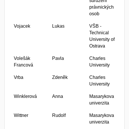
sdružení
právnických
osob
Vojacek
Lukas
VŠB -
Technical
University of
Ostrava
Volešák
Pavla
Charles
Francová
University
Vrba
Zdeněk
Charles
University
Winklerová
Anna
Masarykova
univerzita
Wittner
Rudolf
Masarykova
univerzita