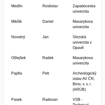
Medlín
Rostislav
Zapadoceska
univerzita
Mikšík
Daniel
Masarykova
univerzita
Novotný
Jan
Slezská
univerzita v
Opavě
Ošlejšek
Radek
Masarykova
univerzita
Pajdla
Petr
Archeologický
ústav AV ČR,
Brno, v. v. i.
(ARÚB)
Pasek
Radovan
VSB -
Technical