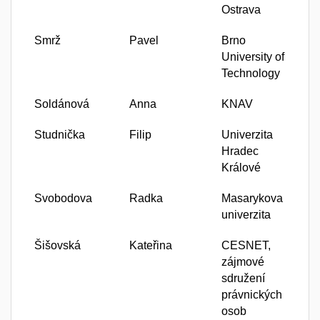
Ostrava
Smrž
Pavel
Brno
University of
Technology
Soldánová
Anna
KNAV
Studnička
Filip
Univerzita
Hradec
Králové
Svobodova
Radka
Masarykova
univerzita
Šišovská
Kateřina
CESNET,
zájmové
sdružení
právnických
osob