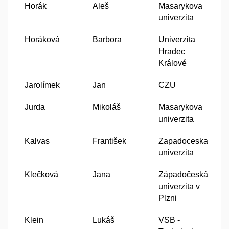
Horák
Aleš
Masarykova
univerzita
Horáková
Barbora
Univerzita
Hradec
Králové
Jarolímek
Jan
CZU
Jurda
Mikoláš
Masarykova
univerzita
Kalvas
František
Zapadoceska
univerzita
Klečková
Jana
Západočeská
univerzita v
Plzni
Klein
Lukáš
VSB -