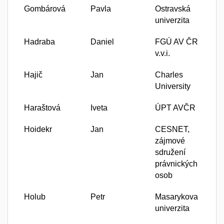
Gombárová
Pavla
Ostravská
univerzita
Hadraba
Daniel
FGÚ AV ČR
v.v.i.
Hajič
Jan
Charles
University
Haraštová
Iveta
ÚPT AVČR
Hoidekr
Jan
CESNET,
zájmové
sdružení
právnických
osob
Holub
Petr
Masarykova
univerzita