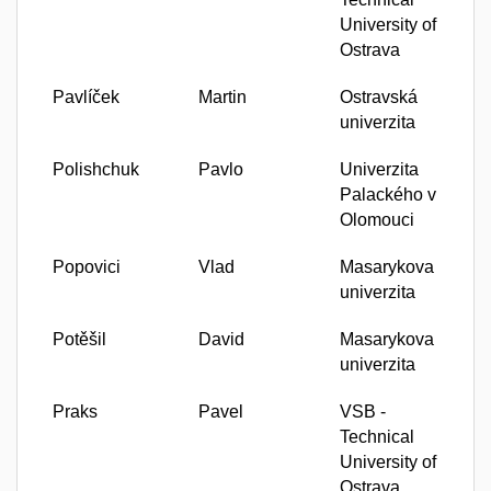
University of
Ostrava
Pavlíček
Martin
Ostravská
univerzita
Polishchuk
Pavlo
Univerzita
Palackého v
Olomouci
Popovici
Vlad
Masarykova
univerzita
Potěšil
David
Masarykova
univerzita
Praks
Pavel
VSB -
Technical
University of
Ostrava