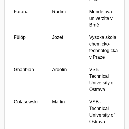
Farana
Radim
Mendelova
univerzita v
Brně
Fülöp
Jozef
Vysoka skola
chemicko-
technologicka
v Praze
Gharibian
Arootin
VSB -
Technical
University of
Ostrava
Golasowski
Martin
VSB -
Technical
University of
Ostrava