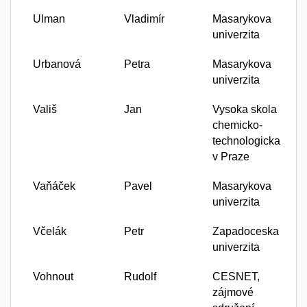
Ulman
Vladimír
Masarykova
univerzita
Urbanová
Petra
Masarykova
univerzita
Vališ
Jan
Vysoka skola
chemicko-
technologicka
v Praze
Vaňáček
Pavel
Masarykova
univerzita
Včelák
Petr
Zapadoceska
univerzita
Vohnout
Rudolf
CESNET,
zájmové