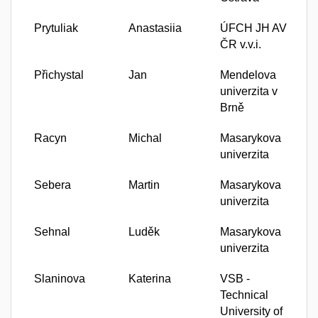
Prytuliak
Anastasiia
ÚFCH JH AV
ČR v.v.i.
Přichystal
Jan
Mendelova
univerzita v
Brně
Racyn
Michal
Masarykova
univerzita
Sebera
Martin
Masarykova
univerzita
Sehnal
Luděk
Masarykova
univerzita
Slaninova
Katerina
VSB -
Technical
University of