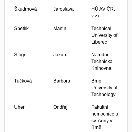
Škudrnová
Jaroslava
HÚ AV ČR,
v.v.i
Špetlík
Martin
Technical
University of
Liberec
Štogr
Jakub
Narodni
Technicka
Knihovna
Tučková
Barbora
Brno
University of
Technology
Uher
Ondřej
Fakultní
nemocnice u
sv. Anny v
Brně