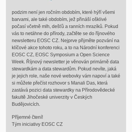
podzim není jen ročním obdobím, které hýří všemi
barvami, ale také obdobím, jež přináší ošklivé
počasí včetně mlh, dešťů a ranních mrazíků. Pokud
vás to netáhne do přírody, začtěte se do říjnového
newsletteru EOSC CZ. Nejprve přijměte pozvání na
klíčové akce tohoto roku, a to na Národní konferenci
EOSC CZ, EOSC Symposium a Open Science
Week. Říjnový newsletter je věnován primárně data
stewardkám a data stewardům. Pokud nevíte, jaká
je jejich role, naše nové webovky vám napoví a také
si můžete přečíst rozhovor s Manali Das, která
zastává pozici data stewardky na Přírodovědecké
fakultě Jihočeské univerzity v Českých
Budějovicích.
Příjemné čtení!
Tým iniciativy EOSC CZ