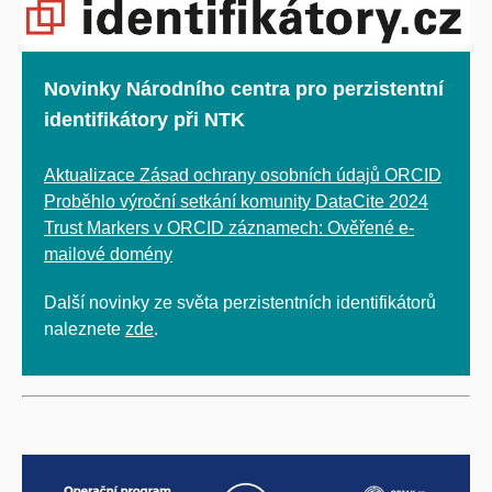
Novinky Národního centra pro perzistentní
identifikátory při NTK
Aktualizace Zásad ochrany osobních údajů ORCID
Proběhlo výroční setkání komunity DataCite 2024
Trust Markers v ORCID záznamech: Ověřené e-
mailové domény
Další novinky ze světa perzistentních identifikátorů
naleznete
zde
.