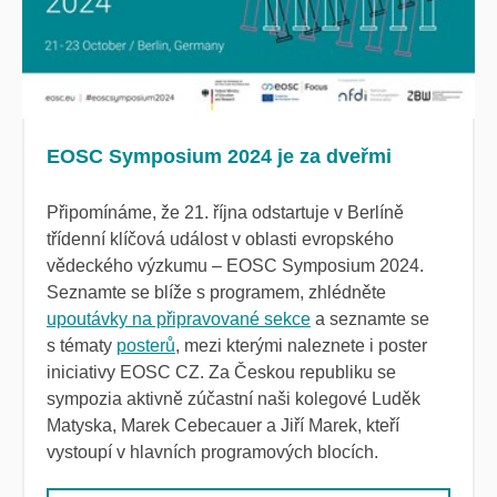
EOSC Symposium 2024 je za dveřmi
Připomínáme, že 21. října odstartuje v Berlíně
třídenní klíčová událost v oblasti evropského
vědeckého výzkumu – EOSC Symposium 2024.
Seznamte se blíže s programem, zhlédněte
upoutávky na připravované sekce
a seznamte se
s tématy
posterů
, mezi kterými naleznete i poster
iniciativy EOSC CZ. Za Českou republiku se
sympozia aktivně zúčastní naši kolegové Luděk
Matyska, Marek Cebecauer a Jiří Marek, kteří
vystoupí v hlavních programových blocích.