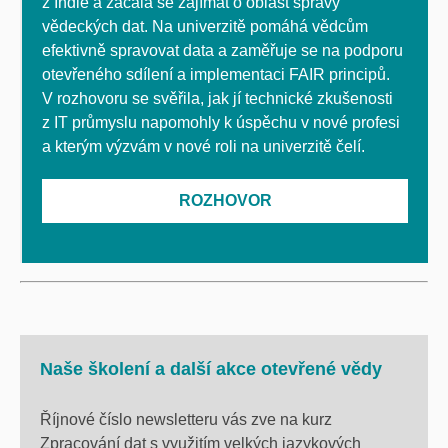
z Indie a začala se zajímat o oblast správy
vědeckých dat. Na univerzitě pomáhá vědcům
efektivně spravovat data a zaměřuje se na podporu
otevřeného sdílení a implementaci FAIR principů.
V rozhovoru se svěřila, jak jí technické zkušenosti
z IT průmyslu napomohly k úspěchu v nové profesi
a kterým výzvám v nové roli na univerzitě čelí.
ROZHOVOR
Naše školení a další akce otevřené vědy
Říjnové číslo newsletteru vás zve na kurz
Zpracování dat s využitím velkých jazykových