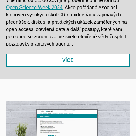
V termínu od 21. do 23. října proběhne online formou
Open Science Week 2024
. Akce pořádaná Asociací
knihoven vysokých škol ČR nabídne řadu zajímavých
přednášek, diskusí a praktických ukázek zaměřených na
open access, otevřená data a další postupy, které vám
pomohou se zorientovat ve světě otevřené vědy či splnit
požadavky grantových agentur.
VÍCE