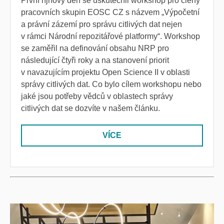
První říjnový den se uskutečnil workshop pro členy
pracovních skupin EOSC CZ s názvem „Výpočetní
a právní zázemí pro správu citlivých dat nejen
v rámci Národní repozitářové platformy“. Workshop
se zaměřil na definování obsahu NRP pro
následující čtyři roky a na stanovení priorit
v navazujícím projektu Open Science II v oblasti
správy citlivých dat. Co bylo cílem workshopu nebo
jaké jsou potřeby vědců v oblastech správy
citlivých dat se dozvíte v našem článku.
VÍCE