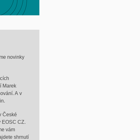
áme novinky
ucích
ří Marek
ování. A v
in.
 v České
vy EOSC CZ.
íme vám
jdete shrnutí