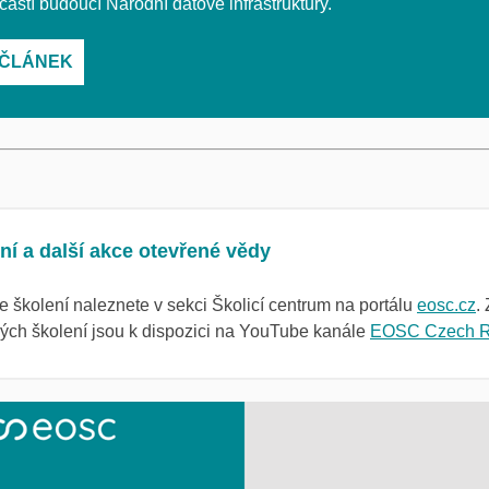
částí budoucí Národní datové infrastruktury.
 ČLÁNEK
ní a další akce otevřené vědy
 školení naleznete v sekci Školicí centrum na portálu
eosc.cz
.
ých školení jsou k dispozici na YouTube kanále
EOSC Czech R