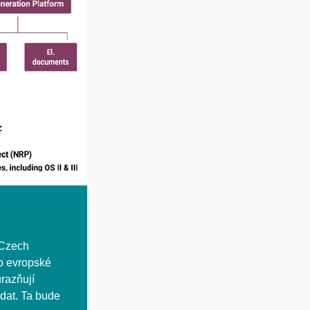
 Czech
do evropské
ůrazňují
dat. Ta bude