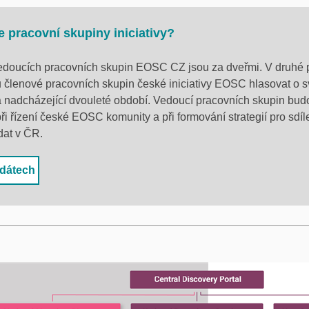
 pracovní skupiny iniciativy?
vedoucích pracovních skupin EOSC CZ jsou za dveřmi. V druhé 
 členové pracovních skupin české iniciativy EOSC hlasovat o 
 nadcházející dvouleté období. Vedoucí pracovních skupin bud
při řízení české EOSC komunity a při formování strategií pro sdíl
at v ČR.
idátech