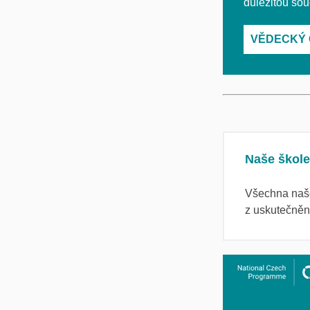
důležitou sou
VĚDECKÝ
Naše škole
Všechna naše
z uskutečněn