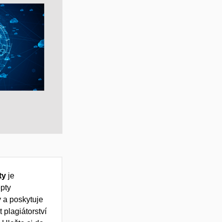
ty
je
pty
y a poskytuje
t plagiátorství