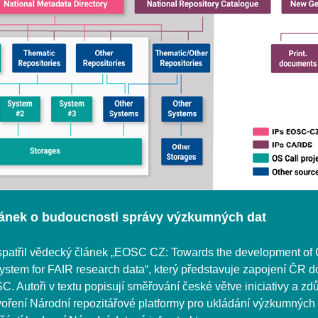
ánek o budoucnosti správy výzkumných dat
 spatřil vědecký článek „EOSC CZ: Towards the development of
ystem for FAIR research data“, který představuje zapojení ČR 
SC. Autoři v textu popisují směřování české větve iniciativy a zd
oření Národní repozitářové platformy pro ukládání výzkumných 