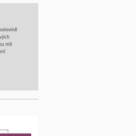
polovině
svých
ou mít
ení