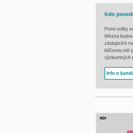
Kdo povede
První volby 
března budou
zástupcích na
klíčovou roli 
výzkumných d
Info o kand