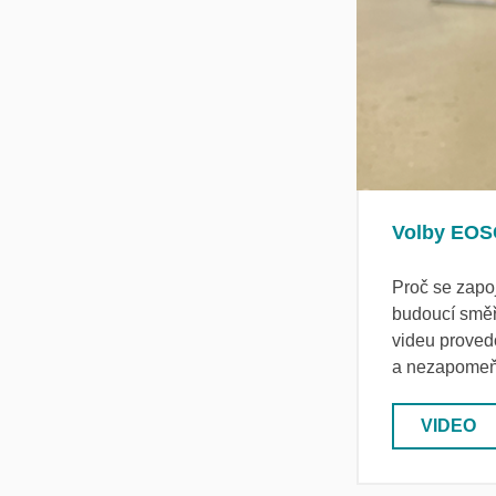
Volby EOS
Proč se zapo
budoucí směř
videu proved
a nezapomeňt
VIDEO