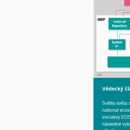
Vědecký čl
Světlo světa
national ecos
iniciativy EO
následné vytv