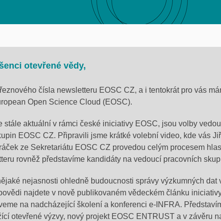
šenci otevřené vědy,
březnového čísla newsletteru EOSC CZ, a i tentokrát pro vás m
 European Open Science Cloud (EOSC).
e stále aktuální v rámci české iniciativy EOSC, jsou volby vedo
upin EOSC CZ. Připravili jsme krátké volební video, kde vás Ji
uráček ze Sekretariátu EOSC CZ provedou celým procesem hlas
teru rovněž představíme kandidáty na vedoucí pracovních skup
ějaké nejasnosti ohledně budoucnosti správy výzkumných dat
dpovědi najdete v nově publikovaném vědeckém článku iniciati
veme na nadcházející školení a konferenci e-INFRA. Představ
ící otevřené výzvy, nový projekt EOSC ENTRUST a v závěru na