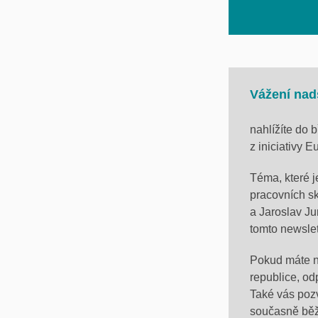
Vážení nad
nahlížíte do 
z iniciativy
Téma, které j
pracovních sk
a Jaroslav J
tomto newslet
Pokud máte n
republice, o
Také vás poz
současně běž