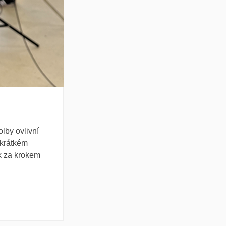
lby ovlivní
 krátkém
k za krokem