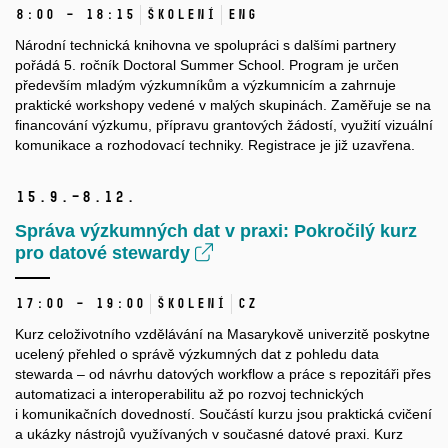
8:00 – 18:15
Školení
ENG
Národní technická knihovna ve spolupráci s dalšími partnery
pořádá 5. ročník Doctoral Summer School. Program je určen
především mladým výzkumníkům a výzkumnicím a zahrnuje
praktické workshopy vedené v malých skupinách. Zaměřuje se na
financování výzkumu, přípravu grantových žádostí, využití vizuální
komunikace a rozhodovací techniky. Registrace je již uzavřena.
15.
9.–8.
12.
Správa výzkumných dat v praxi: Pokročilý kurz
pro datové stewardy
17:00 – 19:00
Školení
CZ
Kurz celoživotního vzdělávání na Masarykově univerzitě poskytne
ucelený přehled o správě výzkumných dat z pohledu data
stewarda – od návrhu datových workflow a práce s repozitáři přes
automatizaci a interoperabilitu až po rozvoj technických
i komunikačních dovedností. Součástí kurzu jsou praktická cvičení
a ukázky nástrojů využívaných v současné datové praxi. Kurz